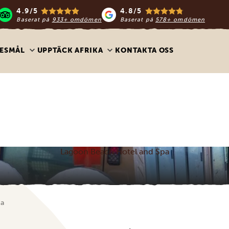
4.9/5
4.8/5
Baserat på
933+ omdömen
Baserat på
578+ omdömen
ESMÅL
UPPTÄCK AFRIKA
KONTAKTA OSS
Lagoon Beach Hotel and Spa
pa