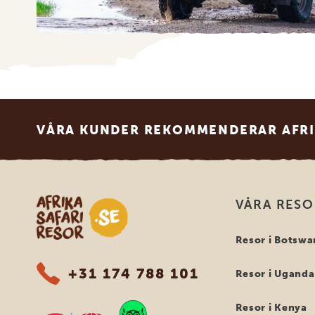
Footer
VÅRA KUNDER REKOMMENDERAR AFRI
Safari-resor i Afrika
VÅRA RES
Resor i Botswa
+31 174 788 101
Resor i Uganda
Resor i Kenya