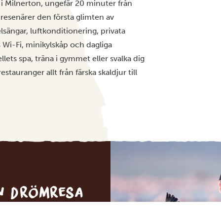
 i Milnerton, ungefär 20 minuter från
 resenärer den första glimten av
sängar, luftkonditionering, privata
 Wi-Fi, minikylskåp och dagliga
lets spa, träna i gymmet eller svalka dig
estauranger allt från färska skaldjur till
in drömresa
FÖRSLAG