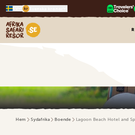
kr
SV
Svenska kronor
Safari-resor i Afrika
R
Hem
Sydafrika
Boende
Lagoon Beach Hotel and S