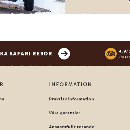
4.9/
KA SAFARI RESOR
Base
OR
INFORMATION
na
Praktisk information
Våra garantier
Ansvarsfullt resande