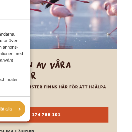
vändarna,
rdrar även
ch annons-
mationen med
 använt
Ring en av våra
experter
och mäter
VÅRA SPECIALISTER FINNS HÄR FÖR ATT HJÄLPA
DIG
låt alla
SV:
+31 174 788 101
OLIKA LÄNDER