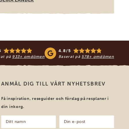
5
4.8/5
rat på
933+ omdömen
Baserat på
578+ omdömen
ANMÄL DIG TILL VÅRT NYHETSBREV
Få inspiration, reseguider och förslag på resplaner i
din inkorg.
Ditt
Din
namn
e-