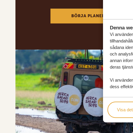
BÖRJA PLANERA DIN DRÖM
Denna we
Vi använder 
tillhandahål
sådana ident
och analysf
annan inform
deras tjänst
Vi använder
dess effekti
Visa det