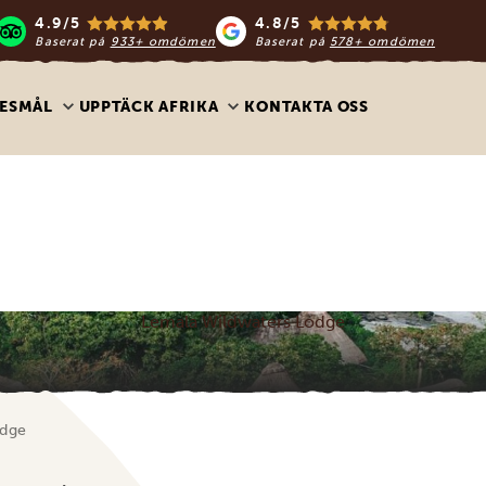
4.9/5
4.8/5
Baserat på
933+ omdömen
Baserat på
578+ omdömen
ESMÅL
UPPTÄCK AFRIKA
KONTAKTA OSS
Lemala Wildwaters Lodge
odge