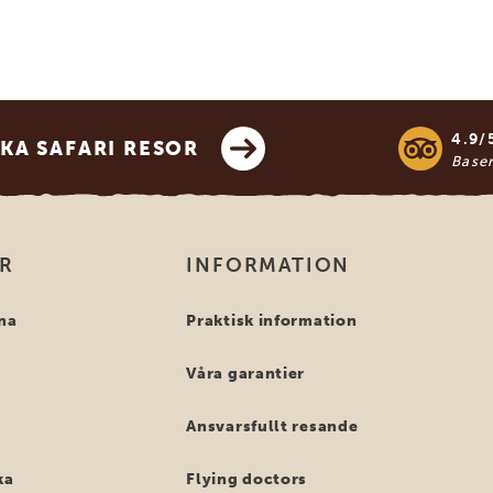
4.9/
KA SAFARI RESOR
Base
OR
INFORMATION
na
Praktisk information
Våra garantier
Ansvarsfullt resande
ka
Flying doctors