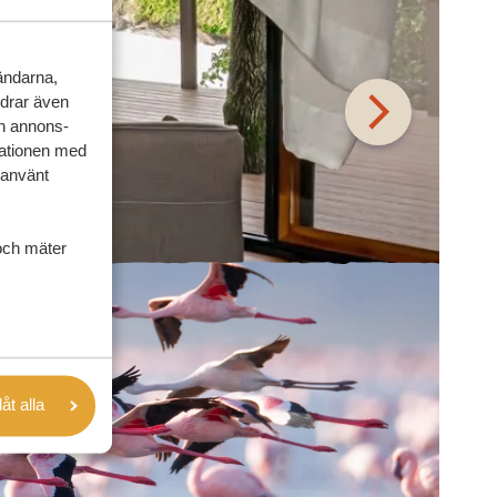
vändarna,
rdrar även
ch annons-
mationen med
 använt
och mäter
låt alla