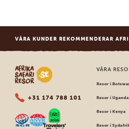
Footer
VÅRA KUNDER REKOMMENDERAR AFRI
Safari-resor i Afrika
VÅRA RES
Resor i Botswa
+31 174 788 101
Resor i Uganda
Resor i Kenya
Resor i Sydafri