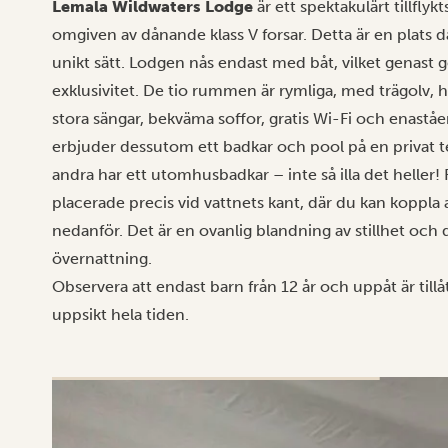
Lemala Wildwaters Lodge
är ett spektakulärt tillflykt
omgiven av dånande klass V forsar. Detta är en plats d
unikt sätt. Lodgen nås endast med båt, vilket genast g
exklusivitet. De tio rummen är rymliga, med trägolv, 
stora sängar, bekväma soffor, gratis Wi-Fi och enaståe
erbjuder dessutom ett badkar och pool på en privat t
andra har ett utomhusbadkar – inte så illa det heller
placerade precis vid vattnets kant, där du kan koppla
nedanför. Det är en ovanlig blandning av stillhet och
övernattning.
Observera att endast barn från 12 år och uppåt är til
uppsikt hela tiden.