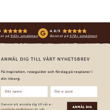
5
4.8/5
rat på
933+ omdömen
Baserat på
578+ omdömen
ANMÄL DIG TILL VÅRT NYHETSBREV
Få inspiration, reseguider och förslag på resplaner i
din inkorg.
Ditt
Din
namn
e-
post
(Obligatoriskt)
(Obligatoriskt)
Genom att anmäla dig till vår e-
postlista godkänner du vår