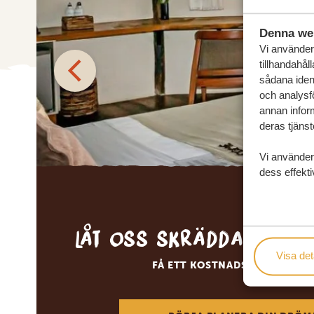
Denna we
Vi använder 
tillhandahål
sådana ident
och analysf
annan inform
deras tjänst
Vi använder
dess effekti
Låt oss skräddarsy d
Visa det
FÅ ETT KOSTNADSFRITT RESE