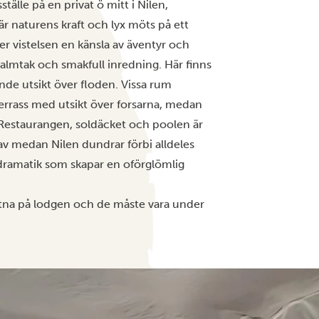
sställe på en privat ö mitt i Nilen,
är naturens kraft och lyx möts på ett
er vistelsen en känsla av äventyr och
halmtak och smakfull inredning. Här finns
nde utsikt över floden. Vissa rum
errass med utsikt över forsarna, medan
! Restaurangen, soldäcket och poolen är
 av medan Nilen dundrar förbi alldeles
 dramatik som skapar en oförglömlig
låtna på lodgen och de måste vara under