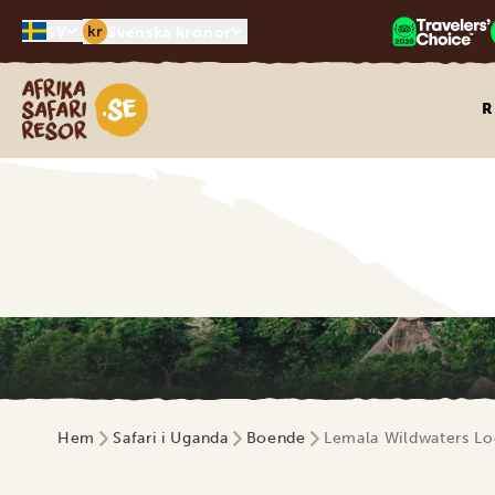
kr
SV
Svenska kronor
Safari-resor i Afrika
R
Hem
Safari i Uganda
Boende
Lemala Wildwaters L