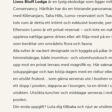
Lions Bluff Lodge
är en lyxig ekolodge som ligger mi
Conservancy. Härifrån har du en hisnande panoramaut
med Kilimanjaro, Taita Hills, Lumo-reservatet och Ts
tolv rum är detta ett intimt och exklusivt boende, per
Eftersom Lumo är ett privat reservat – och inte en nat
uppleva nattliga game drives eller att följa med på e
som berättar om områdets flora och fauna.
Alla sviter är vackert designade och byggda på pålar
himmelsängar, både inomhus- och utomhusdusch med
upp mot en privat terrass med magnifik vy. Här vaknar 
soluppgångar och kan börja dagen med en ridtur elle
en utsökt frukost… som gärna serveras ute i bushen o
ett dopp i poolen, slappna av i loungen, ta en drink i 
utsikten. Utsökta luncher och middagar serveras i rest
poolen.
Din enda uppgift? Luta dig tillbaka och njut av utsikte