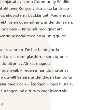
tt i hjärtat av Lumo Community Wildlife
sikt över Kenyas vidsträckta landskap –
avos ekosystem i blickfånget. Med endast
fekt för en övernattning under din safari.
ionalpark – finns här möjlighet att
n vandringssafari med en kunnig guide
 över savannen. De har handgjorda
 utsikt samt glasdörrar som öppnar
du till en av Afrikas magiska
r bushwalk – redan innan du njuter av
m du vill! Senare under dagen kan du ta
safaribaren och – återigen – bara njuta av
aurangen, på ditt rum eller ibland vid
n!