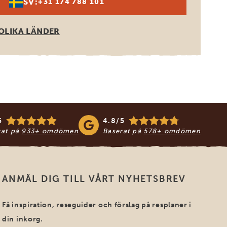
SV:
+31 174 788 101
OLIKA LÄNDER
5
4.8/5
rat på
933+ omdömen
Baserat på
578+ omdömen
ANMÄL DIG TILL VÅRT NYHETSBREV
Få inspiration, reseguider och förslag på resplaner i
din inkorg.