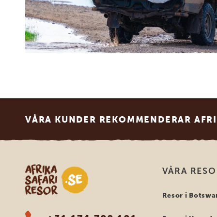
Footer
VÅRA KUNDER REKOMMENDERAR AFRI
Safari-resor i Afrika
VÅRA RES
Resor i Botswa