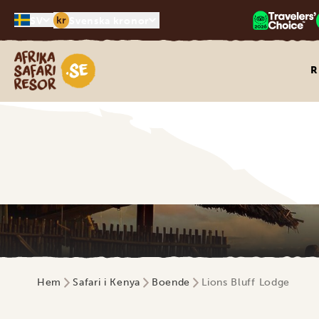
kr
SV
Svenska kronor
Safari-resor i Afrika
R
Hem
Safari i Kenya
Boende
Lions Bluff Lodge