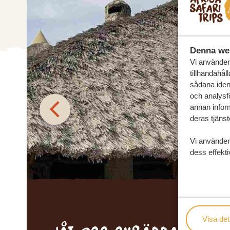
Denna we
Vi använder 
tillhandahål
sådana ident
och analysf
annan inform
deras tjänst
Vi använder
dess effekti
Visa det