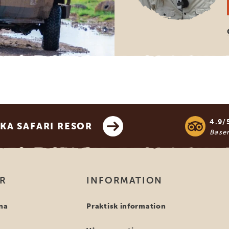
4.9/
KA SAFARI RESOR
Base
OR
INFORMATION
na
Praktisk information