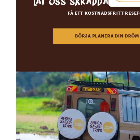
Låt oss skräddarsy d
FÅ ETT KOSTNADSFRITT RESE
BÖRJA PLANERA DIN DRÖM