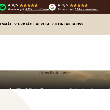
4.9/5
4.8/5
Baserat på
933+ omdömen
Baserat på
578+ omdömen
ESMÅL
UPPTÄCK AFRIKA
KONTAKTA OSS
Lions Bluff Lodge