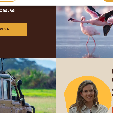
in drömresa
FÖRSLAG
RESA