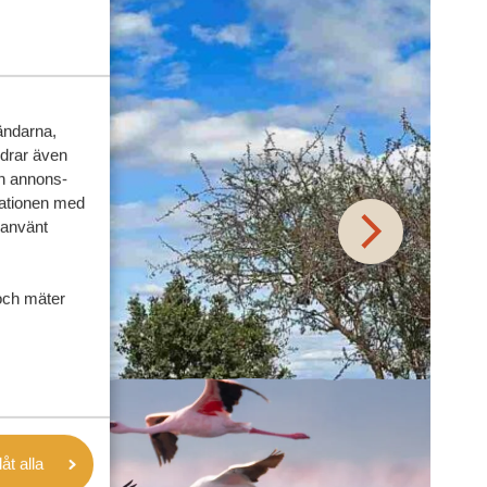
vändarna,
rdrar även
ch annons-
mationen med
 använt
och mäter
låt alla