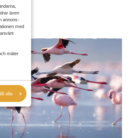
vändarna,
rdrar även
ch annons-
mationen med
 använt
och mäter
låt alla