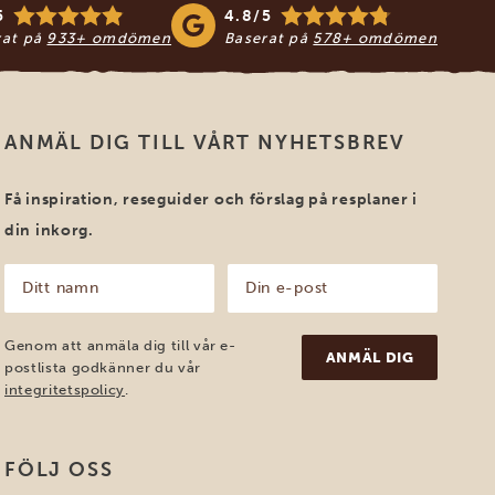
5
4.8/5
rat på
933+ omdömen
Baserat på
578+ omdömen
ANMÄL DIG TILL VÅRT NYHETSBREV
Få inspiration, reseguider och förslag på resplaner i
din inkorg.
Ditt
Din
namn
e-
post
(Obligatoriskt)
(Obligatoriskt)
Genom att anmäla dig till vår e-
postlista godkänner du vår
integritetspolicy
.
FÖLJ OSS