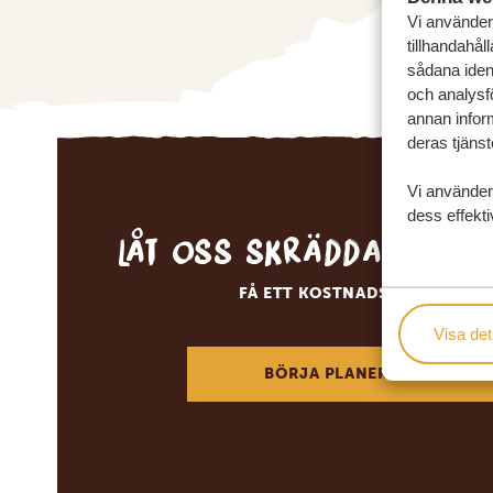
Vi använder 
tillhandahål
sådana ident
och analysf
annan inform
deras tjänst
Vi använder
dess effekti
Låt oss skräddarsy d
FÅ ETT KOSTNADSFRITT RESE
Visa det
BÖRJA PLANERA DIN DRÖM