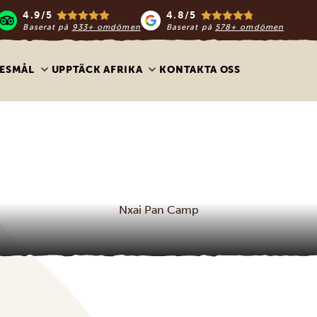
4.9/5
4.8/5
Baserat på
933+ omdömen
Baserat på
578+ omdömen
ESMÅL
UPPTÄCK AFRIKA
KONTAKTA OSS
Nxai Pan Camp