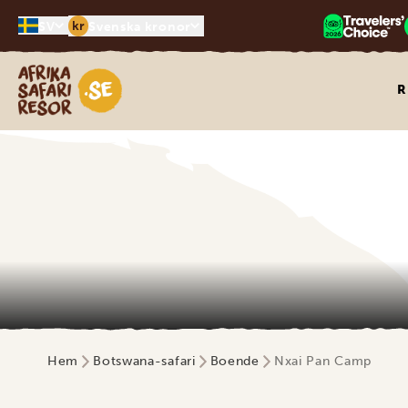
kr
SV
Svenska kronor
Safari-resor i Afrika
R
Hem
Botswana-safari
Boende
Nxai Pan Camp