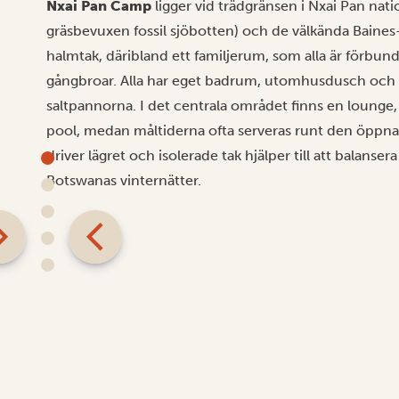
Nxai Pan Camp
ligger vid trädgränsen i Nxai Pan nat
gräsbevuxen fossil sjöbotten) och de välkända Baine
halmtak, däribland ett familjerum, som alla är för
gångbroar. Alla har eget badrum, utomhusdusch och 
saltpannorna. I det centrala området finns en lounge,
pool, medan måltiderna ofta serveras runt den öppna
driver lägret och isolerade tak hjälper till att bala
Botswanas vinternätter.