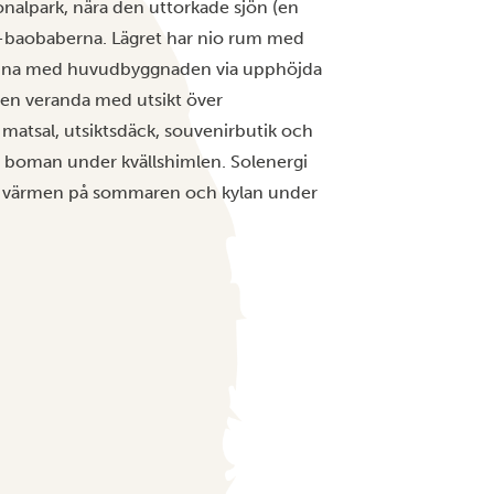
ionalpark, nära den uttorkade sjön (en
s-baobaberna. Lägret har nio rum med
bundna med huvudbyggnaden via upphöjda
en veranda med utsikt över
 matsal, utsiktsdäck, souvenirbutik och
 boman under kvällshimlen. Solenergi
nsera värmen på sommaren och kylan under