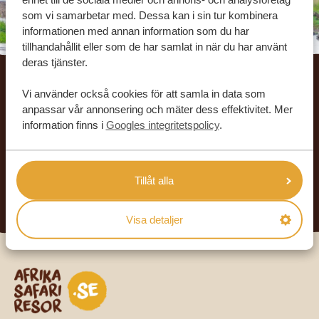
som vi samarbetar med. Dessa kan i sin tur kombinera
informationen med annan information som du har
tillhandahållit eller som de har samlat in när du har använt
Footer
deras tjänster.
VÅRA KUNDER REKOMMENDERAR
Vi använder också cookies för att samla in data som
anpassar vår annonsering och mäter dess effektivitet. Mer
AFRIKA SAFARI RESOR
information finns i
Googles integritetspolicy
.
4.9/5
Baserat på
933+ omdömen
4.8/5
Baserat på
578+ omdömen
Tillåt alla
LÄS MER
Visa detaljer
Safari-resor i Afrika