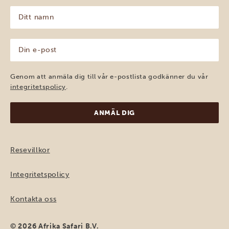
Ditt
namn
(Obligatoriskt)
Din
e-
post
(Obligatoriskt)
Genom att anmäla dig till vår e-postlista godkänner du vår
integritetspolicy
.
Resevillkor
Integritetspolicy
Kontakta oss
© 2026 Afrika Safari B.V.