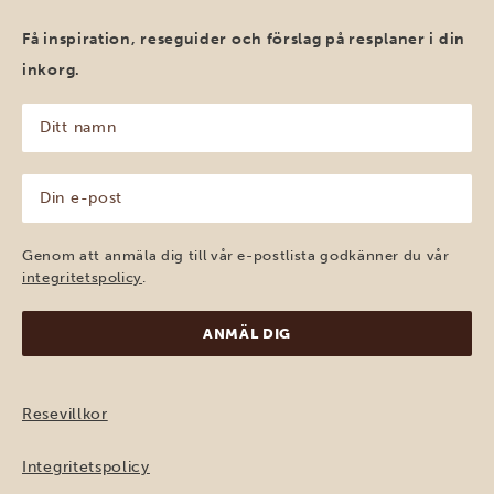
Få inspiration, reseguider och förslag på resplaner i din
inkorg.
Ditt
namn
(Obligatoriskt)
Din
e-
post
(Obligatoriskt)
Genom att anmäla dig till vår e-postlista godkänner du vår
integritetspolicy
.
Resevillkor
Integritetspolicy