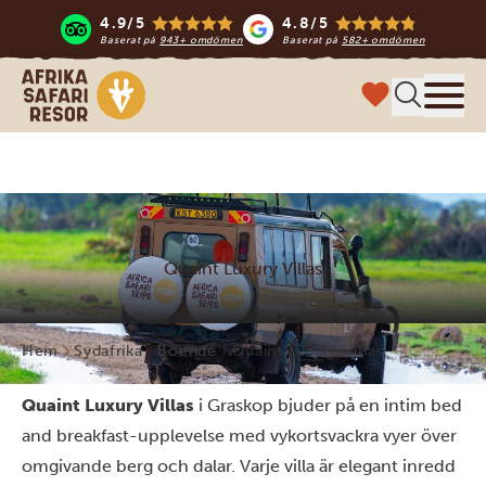
4.9/5
4.8/5
Baserat på
943+ omdömen
Baserat på
582+ omdömen
Safari-resor i Afrika
Meny
Quaint Luxury Villas
Hem
Sydafrika
Boende
Quaint Luxury Villas
Quaint Luxury Villas
i Graskop bjuder på en intim bed
and breakfast-upplevelse med vykortsvackra vyer över
omgivande berg och dalar. Varje villa är elegant inredd