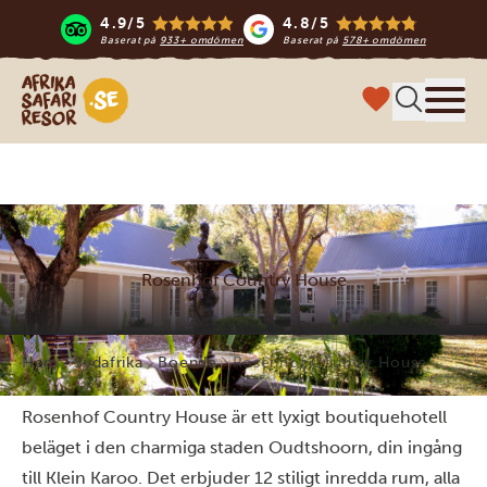
4.9/5
4.8/5
Baserat på
933+ omdömen
Baserat på
578+ omdömen
Safari-resor i Afrika
Meny
Rosenhof Country House
Hem
Sydafrika
Boende
Rosenhof Country House
Rosenhof Country House är ett lyxigt boutiquehotell
beläget i den charmiga staden Oudtshoorn, din ingång
till Klein Karoo. Det erbjuder 12 stiligt inredda rum, alla