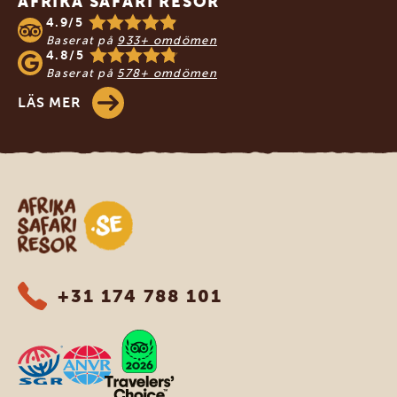
AFRIKA SAFARI RESOR
4.9/5
Baserat på
933+ omdömen
4.8/5
Baserat på
578+ omdömen
LÄS MER
Safari-resor i Afrika
+31 174 788 101