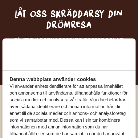
Låt oss skräddarsy din
drömresa
FÅ ETT KOSTNADSFRITT RESEFÖRSLAG
BÖRJA PLANERA DIN DRÖMRESA
Denna webbplats använder cookies
Vi använder enhetsidentifierare för att anpassa innehållet
och annonserna till användarna, tillhandahålla funktioner för
sociala medier och analysera vår trafik. Vi vidarebefordrar
Ring en av våra experter
även sådana identifierare och annan information från din
enhet till de sociala medier och annons- och analysföretag
som vi samarbetar med. Dessa kan i sin tur kombinera
VÅRA SPECIALISTER FINNS HÄR FÖR ATT
informationen med annan information som du har
HJÄLPA DIG
tillhandahållit eller som de har samlat in när du har använt