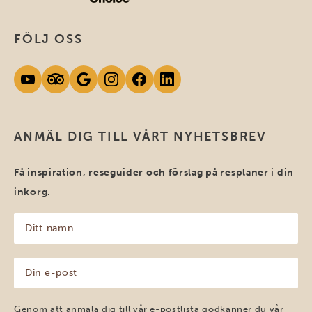
FÖLJ OSS
ANMÄL DIG TILL VÅRT NYHETSBREV
Få inspiration, reseguider och förslag på resplaner i din
inkorg.
Ditt
namn
(Obligatoriskt)
Din
e-
post
(Obligatoriskt)
Genom att anmäla dig till vår e-postlista godkänner du vår