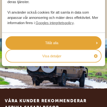
deras tjänster.
SV:
+31 174 788 101
Vi använder också cookies för att samla in data som
anpassar vår annonsering och mäter dess effektivitet. Mer
information finns i
Googles integritetspolicy
.
OLIKA LÄNDER
Tillåt alla
Visa detaljer
Footer
VÅRA KUNDER REKOMMENDERAR