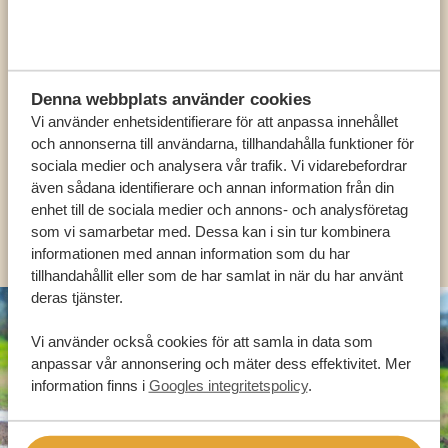
Ring en av våra experter
VÅRA SPECIALISTER FINNS HÄR FÖR ATT
HJÄLPA DIG
Denna webbplats använder cookies
Vi använder enhetsidentifierare för att anpassa innehållet
och annonserna till användarna, tillhandahålla funktioner för
sociala medier och analysera vår trafik. Vi vidarebefordrar
SV:
+31 174 788 101
även sådana identifierare och annan information från din
enhet till de sociala medier och annons- och analysföretag
OLIKA LÄNDER
som vi samarbetar med. Dessa kan i sin tur kombinera
informationen med annan information som du har
tillhandahållit eller som de har samlat in när du har använt
deras tjänster.
Vi använder också cookies för att samla in data som
anpassar vår annonsering och mäter dess effektivitet. Mer
information finns i
Googles integritetspolicy
.