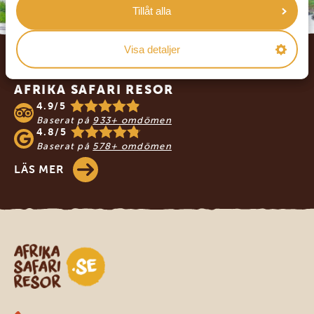
Tillåt alla
Footer
Visa detaljer
VÅRA KUNDER REKOMMENDERAR
AFRIKA SAFARI RESOR
4.9/5
Baserat på
933+ omdömen
4.8/5
Baserat på
578+ omdömen
LÄS MER
Safari-resor i Afrika