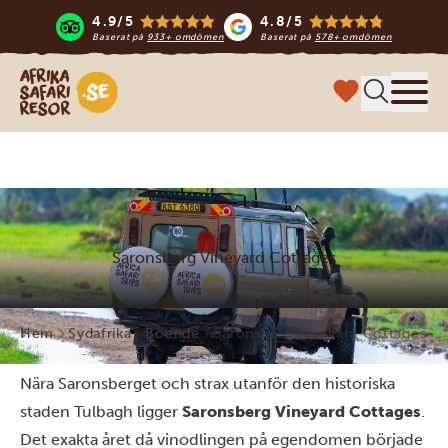
4.9/5
4.8/5
Baserat på
933+ omdömen
Baserat på
578+ omdömen
Safari-resor i Afrika
Meny
Saronsberg Vineyard Cottages
Hem
Sydafrika
Boende
Saronsberg Vineyard Cottages
Nära Saronsberget och strax utanför den historiska
staden Tulbagh ligger
Saronsberg Vineyard Cottages
.
Det exakta året då vinodlingen på egendomen började