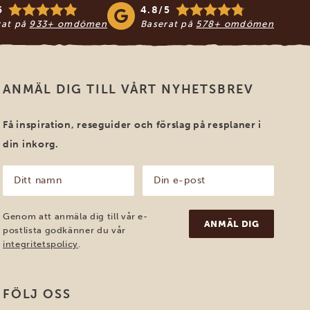
5
4.8/5
rat på
933+ omdömen
Baserat på
578+ omdömen
ANMÄL DIG TILL VÅRT NYHETSBREV
Få inspiration, reseguider och förslag på resplaner i
din inkorg.
Ditt
Din
namn
e-
post
(Obligatoriskt)
(Obligatoriskt)
Genom att anmäla dig till vår e-
postlista godkänner du vår
integritetspolicy
.
FÖLJ OSS