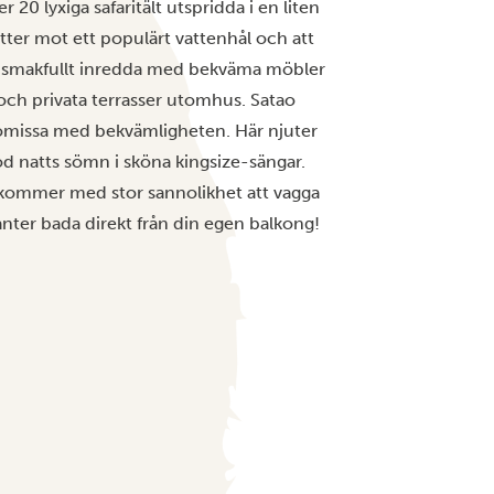
 20 lyxiga safaritält utspridda i en liten
ter mot ett populärt vattenhål och att
t är smakfullt inredda med bekväma möbler
och privata terrasser utomhus. Satao
romissa med bekvämligheten. Här njuter
od natts sömn i sköna kingsize-sängar.
 kommer med stor sannolikhet att vagga
fanter bada direkt från din egen balkong!