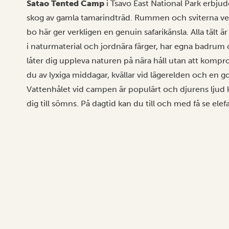
Satao Tented Camp
i Tsavo East National Park erbjuder
skog av gamla tamarindträd. Rummen och sviterna vet
bo här ger verkligen en genuin safarikänsla. Alla täl
i naturmaterial och jordnära färger, har egna badrum 
låter dig uppleva naturen på nära håll utan att komp
du av lyxiga middagar, kvällar vid lägerelden och en g
Vattenhålet vid campen är populärt och djurens ljud
dig till sömns. På dagtid kan du till och med få se ele