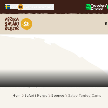
kr
SV
Svenska kronor
Safari-resor i Afrika
R
Hem
Safari i Kenya
Boende
Satao Tented Camp