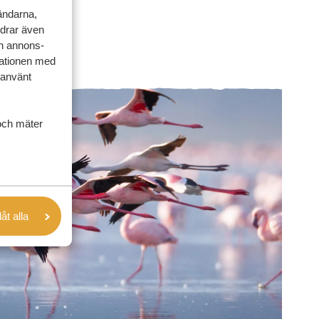
vändarna,
rdrar även
ch annons-
mationen med
 använt
och mäter
låt alla