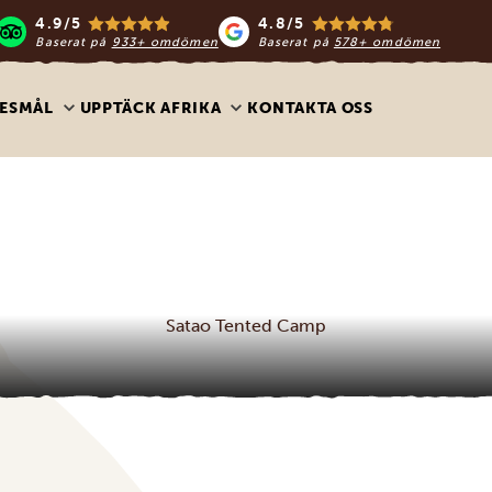
4.9/5
4.8/5
Baserat på
933+ omdömen
Baserat på
578+ omdömen
ESMÅL
UPPTÄCK AFRIKA
KONTAKTA OSS
Satao Tented Camp