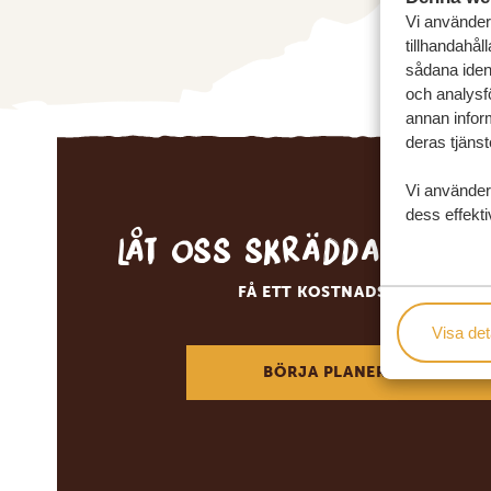
Vi använder 
tillhandahål
sådana ident
och analysf
annan inform
deras tjänst
Vi använder
dess effekti
Låt oss skräddarsy d
FÅ ETT KOSTNADSFRITT RESE
Visa det
BÖRJA PLANERA DIN DRÖM