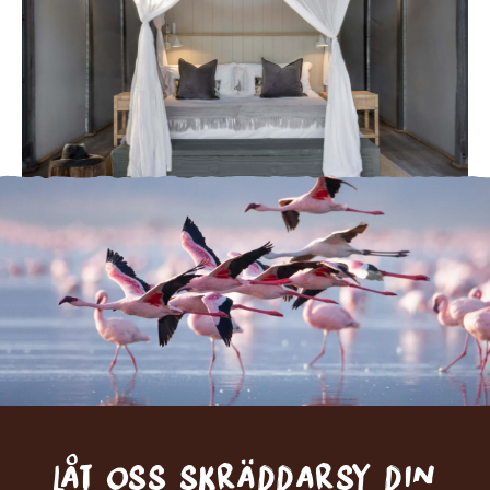
Låt oss skräddarsy din