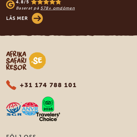
4.8/5
Baserat på
578+ omdömen
LÄS MER
Safari-resor i Afrika
+31 174 788 101
FÖLJ OSS