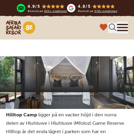
4.9/5
4.8/5
Baserat på
933+ omdömen
Baserat på
578+ omdömen
Safari-resor i Afrika
Meny
Hilltop Camp
Hem
Sydafrika
Boende
Hilltop Camp
Hilltop Camp
ligger på en vacker höjd i den norra
delen av Hluhluwe i Hluhluwe iMfolozi Game Reserve.
Hilltop är det enda lägret i parken som har en