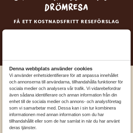
drömresa
FÅ ETT KOSTNADSFRITT RESEFÖRSLAG
BÖRJA PLANERA DIN DRÖMRESA
Denna webbplats använder cookies
Vi använder enhetsidentifierare för att anpassa innehållet
Ring en av våra experter
och annonserna till användarna, tillhandahålla funktioner för
sociala medier och analysera vår trafik. Vi vidarebefordrar
även sådana identifierare och annan information från din
VÅRA SPECIALISTER FINNS HÄR FÖR ATT
enhet till de sociala medier och annons- och analysföretag
HJÄLPA DIG
som vi samarbetar med. Dessa kan i sin tur kombinera
informationen med annan information som du har
tillhandahållit eller som de har samlat in när du har använt
deras tjänster.
SV:
+31 174 788 101