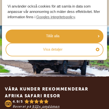
Vi använder också cookies för att samla in data som
OLIKA LÄNDER
anpassar vår annonsering och mäter dess effektivitet. Mer
information finns i
Googles integritetspolicy
.
Tillåt alla
Visa detaljer
Footer
VÅRA KUNDER REKOMMENDERAR
AFRIKA SAFARI RESOR
4.9/5
Baserat på
933+ omdömen