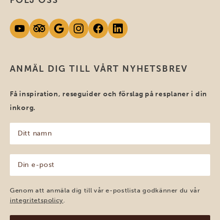
ANMÄL DIG TILL VÅRT NYHETSBREV
Få inspiration, reseguider och förslag på resplaner i din
inkorg.
Ditt
namn
(Obligatoriskt)
Din
e-
post
(Obligatoriskt)
Genom att anmäla dig till vår e-postlista godkänner du vår
integritetspolicy
.