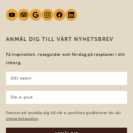
ANMÄL DIG TILL VÅRT NYHETSBREV
Få inspiration, reseguider och förslag på resplaner i din
inkorg.
Ditt
namn
(Obligatoriskt)
Din
e-
post
(Obligatoriskt)
Genom att anmäla dig till vår e-postlista godkänner du vår
integritetspolicy
.