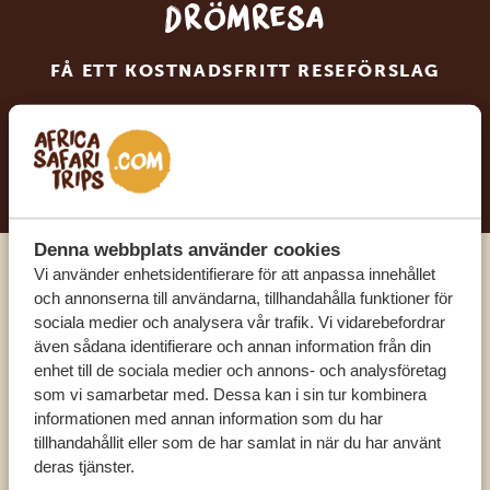
drömresa
FÅ ETT KOSTNADSFRITT RESEFÖRSLAG
BÖRJA PLANERA DIN DRÖMRESA
Denna webbplats använder cookies
Vi använder enhetsidentifierare för att anpassa innehållet
Ring en av våra experter
och annonserna till användarna, tillhandahålla funktioner för
sociala medier och analysera vår trafik. Vi vidarebefordrar
även sådana identifierare och annan information från din
VÅRA SPECIALISTER FINNS HÄR FÖR ATT
enhet till de sociala medier och annons- och analysföretag
HJÄLPA DIG
som vi samarbetar med. Dessa kan i sin tur kombinera
informationen med annan information som du har
tillhandahållit eller som de har samlat in när du har använt
SV:
+31 174 788 101
deras tjänster.