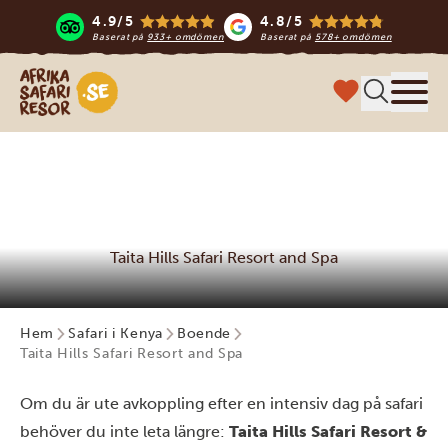
4.9/5
4.8/5
Baserat på
933+ omdömen
Baserat på
578+ omdömen
Safari-resor i Afrika
Meny
Taita Hills Safari Resort and Spa
Hem
Safari i Kenya
Boende
Taita Hills Safari Resort and Spa
Om du är ute avkoppling efter en intensiv dag på safari
behöver du inte leta längre:
Taita Hills Safari Resort &