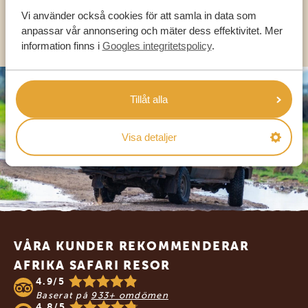
Vi använder också cookies för att samla in data som
OLIKA LÄNDER
anpassar vår annonsering och mäter dess effektivitet. Mer
information finns i
Googles integritetspolicy
.
Tillåt alla
Visa detaljer
Footer
VÅRA KUNDER REKOMMENDERAR
AFRIKA SAFARI RESOR
4.9/5
Baserat på
933+ omdömen
4.8/5