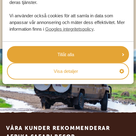
deras tjänster.
SV:
+31 174 788 101
Vi använder också cookies för att samla in data som
anpassar vår annonsering och mäter dess effektivitet. Mer
information finns i
Googles integritetspolicy
.
OLIKA LÄNDER
Tillåt alla
Visa detaljer
Footer
VÅRA KUNDER REKOMMENDERAR