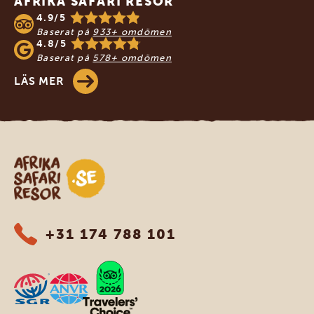
AFRIKA SAFARI RESOR
4.9/5
Baserat på
933+ omdömen
4.8/5
Baserat på
578+ omdömen
LÄS MER
Safari-resor i Afrika
+31 174 788 101