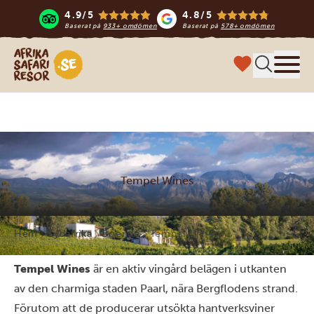
4.9/5
4.8/5
Baserat på
933+ omdömen
Baserat på
578+ omdömen
Safari-resor i Afrika
Meny
Tempel Wines
Hem
Sydafrika
Boende
Tempel Wines
Tempel Wines
är en aktiv vingård belägen i utkanten
av den charmiga staden Paarl, nära Bergflodens strand.
Förutom att de producerar utsökta hantverksviner