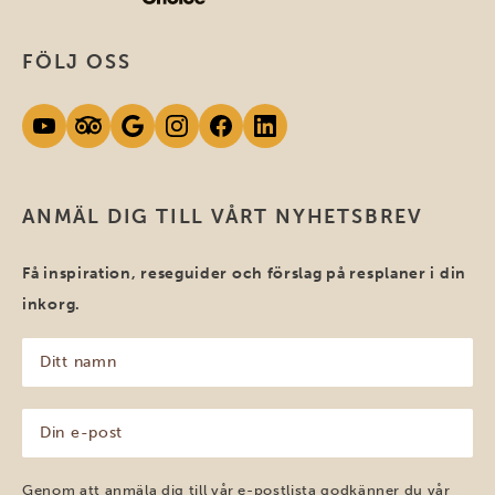
FÖLJ OSS
ANMÄL DIG TILL VÅRT NYHETSBREV
Få inspiration, reseguider och förslag på resplaner i din
inkorg.
Ditt
namn
(Obligatoriskt)
Din
e-
post
(Obligatoriskt)
Genom att anmäla dig till vår e-postlista godkänner du vår