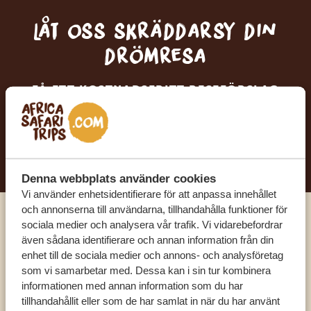
Låt oss skräddarsy din
drömresa
FÅ ETT KOSTNADSFRITT RESEFÖRSLAG
BÖRJA PLANERA DIN DRÖMRESA
Denna webbplats använder cookies
Vi använder enhetsidentifierare för att anpassa innehållet
och annonserna till användarna, tillhandahålla funktioner för
sociala medier och analysera vår trafik. Vi vidarebefordrar
Ring en av våra experter
även sådana identifierare och annan information från din
enhet till de sociala medier och annons- och analysföretag
som vi samarbetar med. Dessa kan i sin tur kombinera
VÅRA SPECIALISTER FINNS HÄR FÖR ATT
informationen med annan information som du har
HJÄLPA DIG
tillhandahållit eller som de har samlat in när du har använt