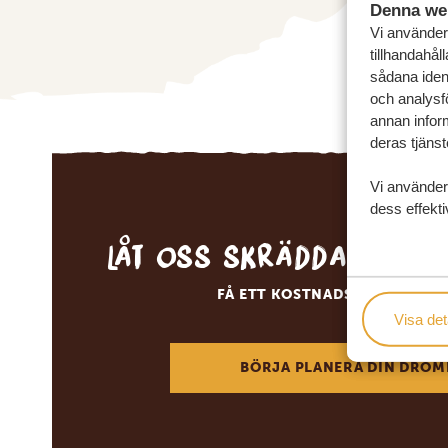
Denna we
Vi använder 
tillhandahål
sådana ident
och analysf
annan inform
deras tjänst
Vi använder
dess effekti
Låt oss skräddarsy d
FÅ ETT KOSTNADSFRITT RESE
Visa det
BÖRJA PLANERA DIN DRÖM