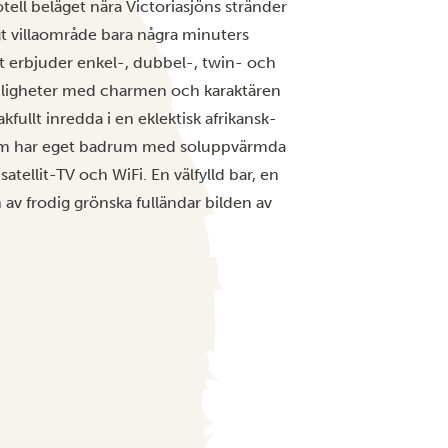
ell beläget nära Victoriasjöns stränder
gt villaområde bara några minuters
let erbjuder enkel-, dubbel-, twin- och
ligheter med charmen och karaktären
ullt inredda i en eklektisk afrikansk-
a rum har eget badrum med soluppvärmda
tellit-TV och WiFi. En välfylld bar, en
v frodig grönska fulländar bilden av