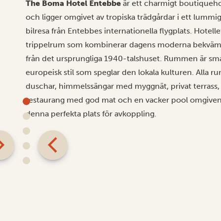
The Boma Hotel Entebbe
är ett charmigt boutiquehot
och ligger omgivet av tropiska trädgårdar i ett lummi
bilresa från Entebbes internationella flygplats. Hotel
trippelrum som kombinerar dagens moderna bekväm
från det ursprungliga 1940-talshuset. Rummen är smakf
europeisk stil som speglar den lokala kulturen. All
duschar, himmelssängar med myggnät, privat terrass, sa
restaurang med god mat och en vacker pool omgiven a
denna perfekta plats för avkoppling.