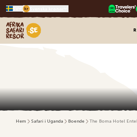
kr
SV
Svenska kronor
Safari-resor i Afrika
R
Hem
Safari i Uganda
Boende
The Boma Hotel Ente