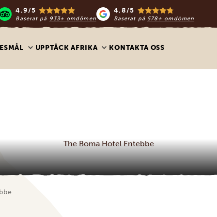
4.9/5
4.8/5
Baserat på
933+ omdömen
Baserat på
578+ omdömen
ESMÅL
UPPTÄCK AFRIKA
KONTAKTA OSS
The Boma Hotel Entebbe
bbe