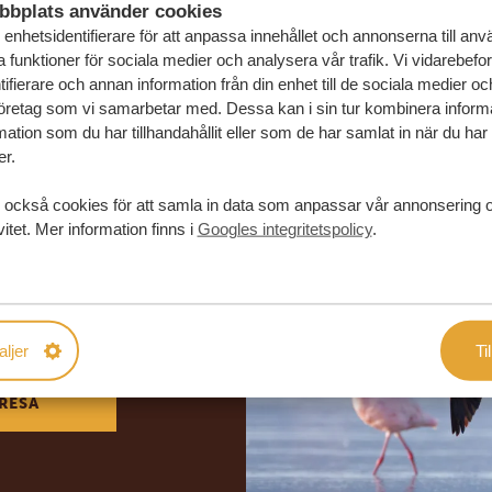
bbplats använder cookies
enhetsidentifierare för att anpassa innehållet och annonserna till an
la funktioner för sociala medier och analysera vår trafik. Vi vidarebefo
ifierare och annan information från din enhet till de sociala medier o
öretag som vi samarbetar med. Dessa kan i sin tur kombinera infor
ation som du har tillhandahållit eller som de har samlat in när du har
er.
 också cookies för att samla in data som anpassar vår annonsering 
vitet. Mer information finns i
Googles integritetspolicy
.
in drömresa
FÖRSLAG
aljer
Til
RESA