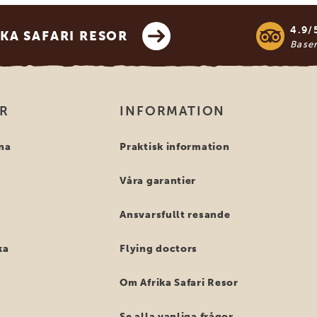
4.9/
KA SAFARI RESOR
Base
OR
INFORMATION
na
Praktisk information
Våra garantier
Ansvarsfullt resande
ka
Flying doctors
Om Afrika Safari Resor
Se alla vanliga frågor