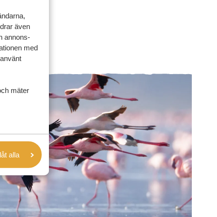
vändarna,
rdrar även
ch annons-
mationen med
 använt
och mäter
låt alla