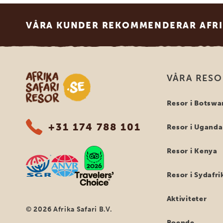
Footer
VÅRA KUNDER REKOMMENDERAR AFRI
Safari-resor i Afrika
VÅRA RES
Resor i Botswa
+31 174 788 101
Resor i Uganda
Resor i Kenya
Resor i Sydafri
Aktiviteter
© 2026 Afrika Safari B.V.
Boende