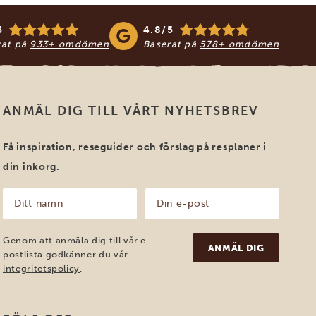
5
4.8/5
rat på
933+ omdömen
Baserat på
578+ omdömen
ANMÄL DIG TILL VÅRT NYHETSBREV
Få inspiration, reseguider och förslag på resplaner i
din inkorg.
Ditt
Din
namn
e-
post
(Obligatoriskt)
(Obligatoriskt)
Genom att anmäla dig till vår e-
postlista godkänner du vår
integritetspolicy
.