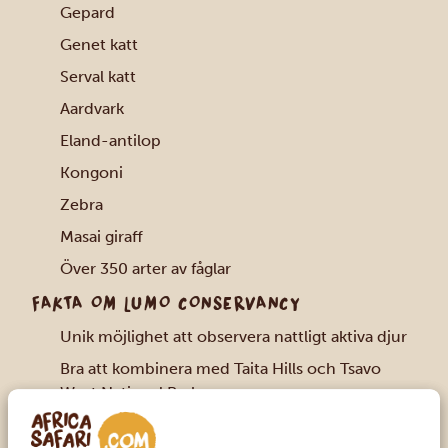
Gepard
Genet katt
Serval katt
Aardvark
Eland-antilop
Kongoni
Zebra
Masai giraff
Över 350 arter av fåglar
FAKTA OM LUMO CONSERVANCY
Unik möjlighet att observera nattligt aktiva djur
Bra att kombinera med Taita Hills och Tsavo
West National Park
Mycket liten park med endast 195