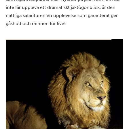
inte får uppleva ett dramatiskt jaktögonblick, är den
nattliga safarituren en upplevelse som garanterat ger
gåshud och minnen för livet.