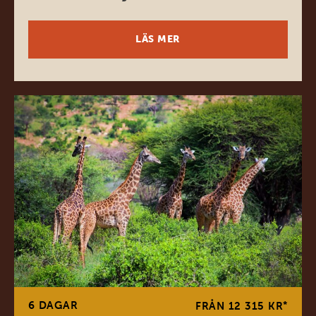
LÄS MER
6 DAGAR
*
FRÅN 12 315 KR