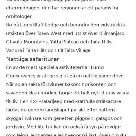
eftermiddagen, den här regionen är ett paradis för
ornitologer.
Bo på
Lions Bluff Lodge
och beundra den vidsträckta
utsikten över Tsavo West med utsikt över Kilimanjaro,
Chyulu Mountains, Yatta Plateau och Taita Hills.
Vandra i Taita Hills och till Taita Village.
Nattliga safariturer
En av de mest speciella aktiviteterna i Lumo
Conservancy är att ge sig ut på en nattlig game drive.
När solen sakta försvinner bakom horisonten och
savannen kläs i mörker, börjar ett helt nytt djurliv vakna
till liv. I en 4×4-safarijeep med kraftfulla strålkastare
färdas du genom landskapet på jakt efter nattens
skygga invånare som genetter, piggsvin, galagos och
jordsvin. Med lite tur kan du också få syn på rovdjur
som lejon, leoparder eller hyenor på jakt. Även om du