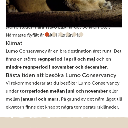
Så tar man sig hit
Lumo ligger cirka 200 kilometer från
Mombasa
. Från
Nairobi
är avståndet 360 kilometer och från Voi, den
större staden nära Tsavo East, är det 50 kilometer.
Närmaste flyfält är Taita Hills Airstrip.
Klimat
Lumo Conservancy är en bra destination året runt. Det
finns en större
regnperiod i april och maj
och en
mindre regnperiod i november och december.
Bästa tiden att besöka Lumo Conservancy
Vi rekommenderar att du besöker Lumo Conservancy
under
torrperioden mellan juni och november
eller
mellan
januari och mars.
På grund av det nära läget till
ekvatorn finns det knappt några temperaturskillnader.