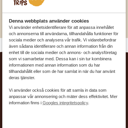
kvadratkilometer (37 kvadratmil i yta)
Vidsträckt utsikt över Tsavo West med
Kilimanjaro, Chyulu Mountains, Yatta Plateau
Denna webbplats använder cookies
och Taita Hills
Vi använder enhetsidentifierare för att anpassa innehållet
och annonserna till användarna, tillhandahålla funktioner för
sociala medier och analysera vår trafik. Vi vidarebefordrar
även sådana identifierare och annan information från din
enhet till de sociala medier och annons- och analysföretag
som vi samarbetar med. Dessa kan i sin tur kombinera
informationen med annan information som du har
RELATERADE RESOR
tillhandahållit eller som de har samlat in när du har använt
deras tjänster.
Vi använder också cookies för att samla in data som
anpassar vår annonsering och mäter dess effektivitet. Mer
information finns i
Googles integritetspolicy
.