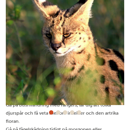
Aktiviteter i Lumo Conservancy
Förundras över stora hjordar av elefanter och bufflar,
liksom de stora flockarna av eland och kongoni.
Gå på bushvandring med rangers, lär dig att tolka
djurspår och få veta mer om insekter och den artrika
floran.
Gå på fågelskådning tidigt på morgonen eller