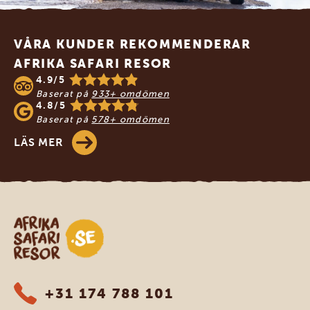
Footer
VÅRA KUNDER REKOMMENDERAR
AFRIKA SAFARI RESOR
4.9/5
Baserat på
933+ omdömen
4.8/5
Baserat på
578+ omdömen
LÄS MER
Safari-resor i Afrika
+31 174 788 101