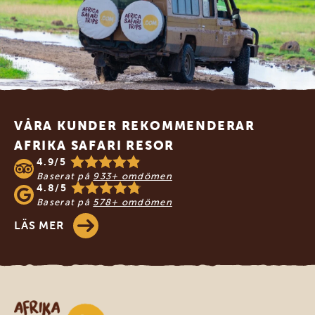
Footer
VÅRA KUNDER REKOMMENDERAR
AFRIKA SAFARI RESOR
4.9/5
Baserat på
933+ omdömen
4.8/5
Baserat på
578+ omdömen
LÄS MER
Safari-resor i Afrika