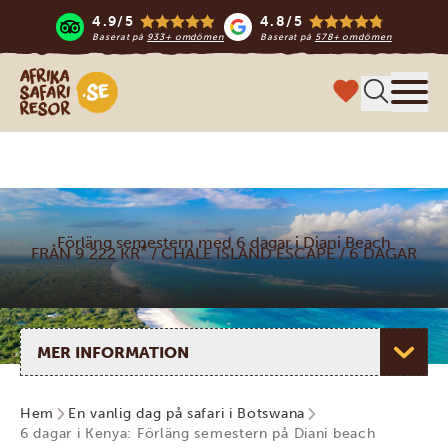
4.9/5
4.8/5
Baserat på
933+ omdömen
Baserat på
578+ omdömen
Safari-resor i Afrika
Meny
Förläng semestern med 6 dagar i Diani Beach
*
FRÅN 9 222 KR
/ CHALE ISLAND ESCAPE / 6 DAGAR
Välj sida
Hem
En vanlig dag på safari i Botswana
6 dagar i Kenya: Förläng semestern på Diani beach