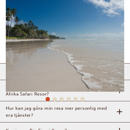
Är det säkert att resa till Kenya?
Vad kan jag förvänta mig av en safari med
Afrika Safari Resor?
Hur kan jag göra min resa mer personlig med
era tjänster?