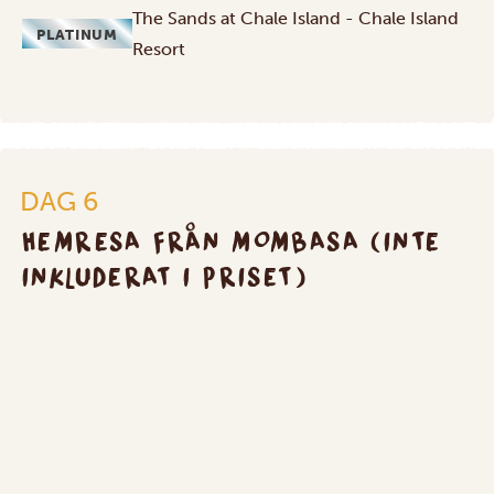
The Sands at Chale Island - Chale Island
PLATINUM
Resort
Hemresa
från
Mombasa
DAG 6
(inte
inkluderat
HEMRESA FRÅN MOMBASA (INTE
i
INKLUDERAT I PRISET)
priset)