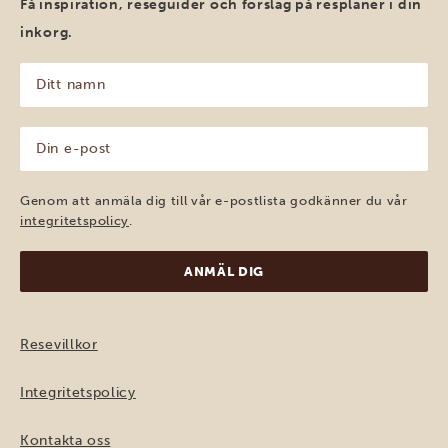
Få inspiration, reseguider och förslag på resplaner i din
inkorg.
Ditt
namn
(Obligatoriskt)
Din
e-
post
(Obligatoriskt)
Genom att anmäla dig till vår e-postlista godkänner du vår
integritetspolicy
.
Resevillkor
Integritetspolicy
Kontakta oss