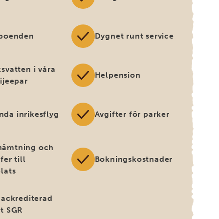
 boenden
Dygnet runt service
svatten i våra
Helpension
ijeepar
da inrikesflyg
Avgifter för parker
ämtning och
fer till
Bokningskostnader
lats
t ackrediterad
gt SGR