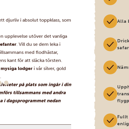
t djurliv i absolut toppklass, som
Alla
n upplevelse utöver det vanliga
Drick
lefanter
. Vill du se dem leka i
safar
 tillsammans med flodhästar,
s kant för att släcka törsten.
Nämn
,
mysiga lodger
i vår silver, gold
.
tiviteter på plats som ingår i din
Upph
omförs tillsammans med andra
trans
rna i dagsprogrammet nedan
flygp
Full
enli