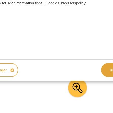
vitet. Mer information finns i
Googles integritetspolicy
.
in resa. Våra exempel på resplaner fungerar som
 efter dina önskemål. Våra specialister arbetar
resa!
aljer
Til