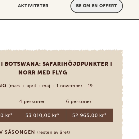
AKTIVITETER
BE OM EN OFFERT
 I BOTSWANA: SAFARIHÖJDPUNKTER I
NORR MED FLYG
ONG
(mars + april + maj + 1 november - 19
4 personer
6 personer
0 kr
*
53 010,00 kr
*
52 965,00 kr
*
AV SÄSONGEN
(resten av året)