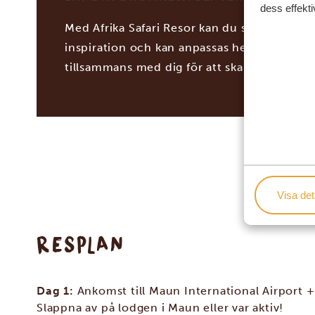
dess effekti
Med Afrika Safari Resor kan du skräddarsy d
inspiration och kan anpassas helt och hållet
tillsammans med dig för att skapa din dröm
Visa det
RESPLAN
Dag 1:
Ankomst till Maun International Airport +
Slappna av på lodgen i Maun eller var aktiv!