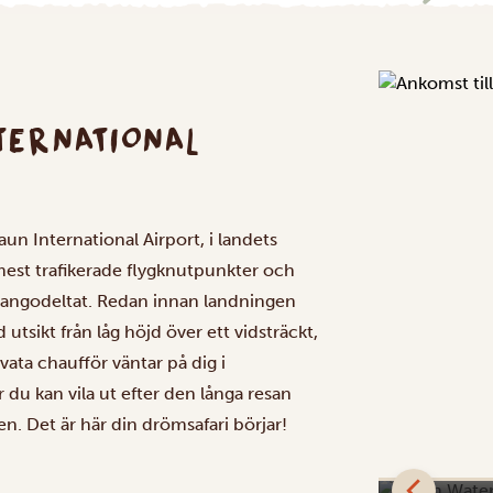
TERNATIONAL
un International Airport, i landets
s mest trafikerade flygknutpunkter och
avangodeltat. Redan innan landningen
tsikt från låg höjd över ett vidsträckt,
vata chaufför väntar på dig i
r du kan vila ut efter den långa resan
n. Det är här din drömsafari börjar!