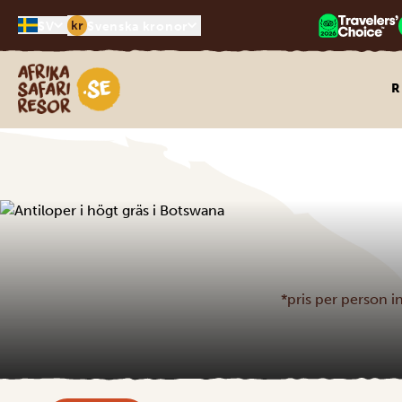
kr
SV
Svenska kronor
Safari-resor i Afrika
R
*pris per person i