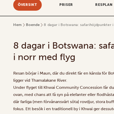
ÖVERSIKT
PRISER
RESPLAN
Hem
Boende
8 dagar i Botswana: safarihöjdpunkter 
8 dagar i Botswana: saf
i norr med flyg
Resan börjar i Maun, där du direkt får en känsla för B
ligger vid Thamalakane River.
Under flyget till
Khwai Community Concession
får du
ovan, med chans att få syn på elefanter eller flodhäst
där farliga (men förvånansvärt söta) rovdjur, stora buf
fokus. Ett besök i en traditionell by i Khwai ger dessuto