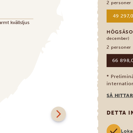
2 personer
49 297,0
HÖGSÄS
december)
2 personer
66 898,0
* Prelimin
internation
SÅ HITTAR
DETTA 
Loka