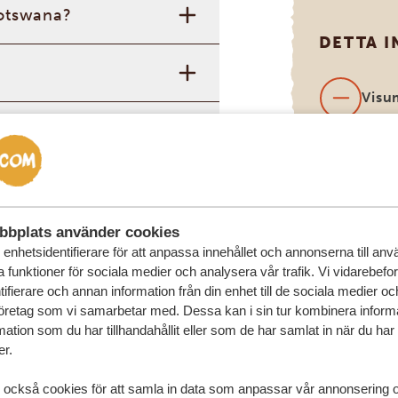
Botswana?
DETTA I
Visu
Inter
(kan
 med era tjänster?
förf
bbplats använder cookies
enhetsidentifierare för att anpassa innehållet och annonserna till an
la funktioner för sociala medier och analysera vår trafik. Vi vidarebefo
ifierare och annan information från din enhet till de sociala medier o
öretag som vi samarbetar med. Dessa kan i sin tur kombinera infor
ation som du har tillhandahållit eller som de har samlat in när du har
er.
 också cookies för att samla in data som anpassar vår annonsering 
AFRIKA SAFARI RESOR