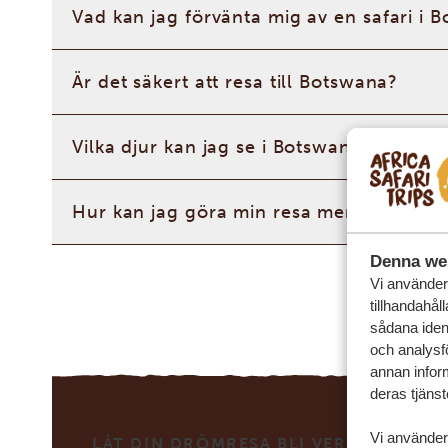
Vad kan jag förvänta mig av en safari i 
Är det säkert att resa till Botswana?
Vilka djur kan jag se i Botswana?
Hur kan jag göra min resa mer personlig
Denna we
Vi använder 
tillhandahål
sådana ident
och analysf
annan inform
deras tjänst
Vi använder
LÅT DIN DRÖMRESA BLI VERKLIG MED 