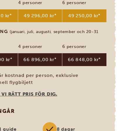
4 personer
6 personer
0 kr
*
49 296,00 kr
*
49 250,00 kr
*
ONG
(januari, juli, augusti, september och 20-31
4 personer
6 personer
0 kr
*
66 896,00 kr
*
66 848,00 kr
*
är kostnad per person, exklusive
ell flygbiljett
 VI RÄTT PRIS FÖR DIG.
INGÅR
l guide
8 dagar