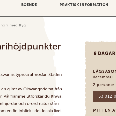
BOENDE
PRAKTISK INFORMATION
i norr med flyg
arihöjdpunkter
8 DAGAR
LÅGSÄS
otswanas typiska atmosfär. Staden
december)
2 personer
 en glimt av
Okavangodeltat
från
ar. Väl framme utforskar du Khwai,
53 012,0
felhjordar och orörd natur står i
MITTEN 
m en fin inblick i det lokala livet