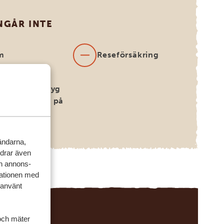
NGÅR INTE
m
Reseförsäkring
nationella flyg
 bokas åt dig på
rågan)
vändarna,
rdrar även
ch annons-
mationen med
 använt
och mäter