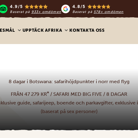
4.9/5
4.8/5
Baserat på
933+ omdömen
Baserat på
578+ omdömen
ESMÅL
UPPTÄCK AFRIKA
KONTAKTA OSS
8 dagar i Botswana: safarihöjdpunkter i norr med flyg
*
FRÅN 47 279 KR
/ SAFARI MED BIG FIVE / 8 DAGAR
nklusive guide, safarijeep, boende och parkavgifter, exklusive i
(baserat på sex personer)