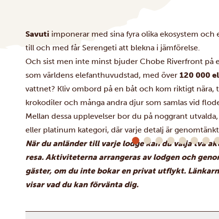
Savuti
imponerar med sina fyra olika ekosystem och et
till och med får Serengeti att blekna i jämförelse.
Och sist men inte minst bjuder
Chobe Riverfront
på e
som världens elefanthuvudstad, med över
120 000 e
vattnet? Kliv ombord på en båt och kom riktigt nära,
krokodiler och många andra djur som samlas vid floden
Mellan dessa upplevelser bor du på noggrant utvalda
eller platinum kategori, där varje detalj är genomtänkt
När du anländer till varje lodge kan du välja två ak
resa. Aktiviteterna arrangeras av lodgen och gen
gäster, om du inte bokar en privat utflykt. Länka
visar vad du kan förvänta dig.