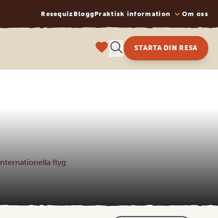
Resequiz
Blogg
Praktisk information
Om oss
STARTA DIN RESA
nternationella flyg