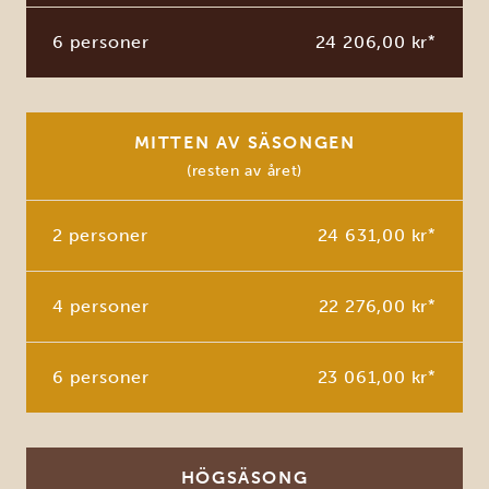
6 personer
24 206,00 kr
*
MITTEN AV SÄSONGEN
(resten av året)
2 personer
24 631,00 kr
*
4 personer
22 276,00 kr
*
6 personer
23 061,00 kr
*
HÖGSÄSONG