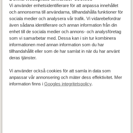
Vi använder enhetsidentifierare för att anpassa innehållet
och annonserna till användarna, tillhandahålla funktioner för
sociala medier och analysera vår trafik. Vi vidarebefordrar
även sådana identifierare och annan information från din
enhet till de sociala medier och annons- och analysföretag
som vi samarbetar med. Dessa kan i sin tur kombinera
informationen med annan information som du har
tillhandahållit eller som de har samlat in när du har använt
deras tjänster.
Vi använder också cookies för att samla in data som
anpassar vår annonsering och mäter dess effektivitet. Mer
information finns i
Googles integritetspolicy
.
Swakopmund är Namibias mest turisttäta kuststad som
ligger perfekt belägen mellan Namiböknen och
Skeleton Coast. Här kantar palmer och färgglada hus i
tysk stil kusten, medan massiva sanddyner dominerar
stadens andra sida. Museer, bibliotek och förorten
Mondesa ger en inblick i stadens historia, medan