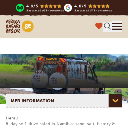
4.9/5
4.8/5
Baserat på
933+ omdömen
Baserat på
578+ omdömen
Safari-resor i Afrika
Meny
8-DAY SELF-DRIVE SAFARI IN NAMIBIA: SAND, SALT,
HISTORY & WILDLIFE
*
FRÅN 22 276 KR
/ 8 DAGAR
Välj sida
Hem
8-day self-drive safari in Namibia: sand, salt, history &