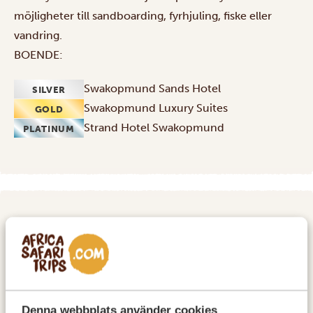
möjligheter till sandboarding, fyrhjuling, fiske eller
vandring.
BOENDE:
Swakopmund Sands Hotel
SILVER
Swakopmund Luxury Suites
GOLD
Strand Hotel Swakopmund
PLATINUM
DAG 4
SWAKOPMUND
Swakopmund
Denna webbplats använder cookies