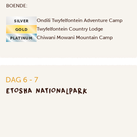
BOENDE:
Ondili Twyfelfontein Adventure Camp
SILVER
Twyfelfontein Country Lodge
GOLD
Chiwani Mowani Mountain Camp
PLATINUM
DAG 6 - 7
Etosha
ETOSHA NATIONALPARK
nationalpark