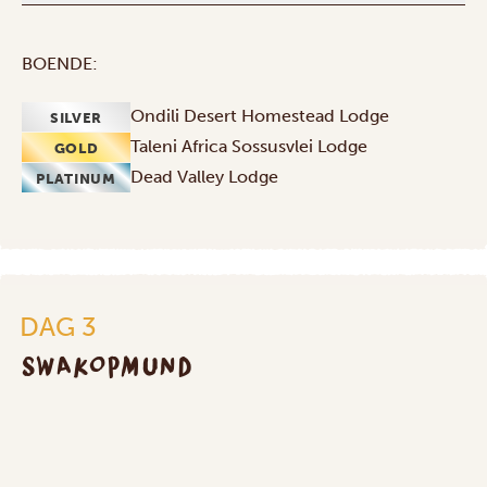
BOENDE:
Ondili Desert Homestead Lodge
SILVER
Taleni Africa Sossusvlei Lodge
GOLD
Dead Valley Lodge
PLATINUM
DAG 3
SWAKOPMUND
Swakopmund