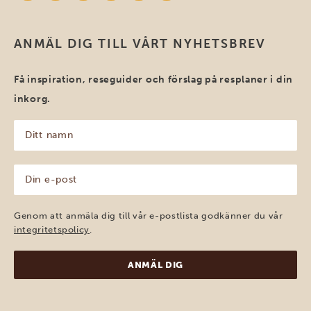
ANMÄL DIG TILL VÅRT NYHETSBREV
Få inspiration, reseguider och förslag på resplaner i din
inkorg.
Ditt
namn
(Obligatoriskt)
Din
e-
post
(Obligatoriskt)
Genom att anmäla dig till vår e-postlista godkänner du vår
integritetspolicy
.