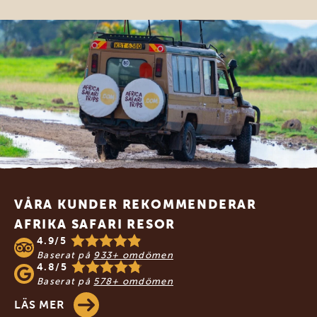
Footer
VÅRA KUNDER REKOMMENDERAR
AFRIKA SAFARI RESOR
4.9/5
Baserat på
933+ omdömen
4.8/5
Baserat på
578+ omdömen
LÄS MER