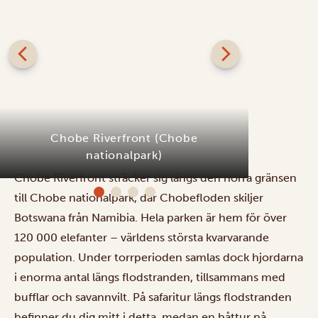
Chobe Riverfront (Chobe
nationalpark)
M
Chobe Riverfront sträcker sig längs den norra gränsen
till Chobe nationalpark, där Chobefloden skiljer
Botswana från Namibia. Hela parken är hem för över
120 000 elefanter – världens största kvarvarande
population. Under torrperioden samlas dock hjordarna
i enorma antal längs flodstranden, tillsammans med
bufflar och savannvilt. På
safaritur
längs flodstranden
befinner du dig mitt i detta, medan en
båttur
på