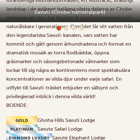
föränderliga vildmarksområden, ett vidsträckt, uråldrigt
landskap i de avlägset belägna västra delarna av Chobe
Savuti (Chobe nationalpark)
nationalpark som har fascinerat upptäcktsresande och
naturälskare i generationer. Området får sitt vatten från
den legendariska Savuti-kanalen, vars vatten har
kommit och gått genom århundradena och format en
dramatisk mosaik av torra flodbäddar, öppna
gräsmarker och säsongsbetonade våtmarker som
lockar till sig några av kontinentens mest spektakulära
koncentrationer av vilda djur under varje
safari
. En
utflykt till Savuti-träsket
erbjuder en sällsynt och
privilegierad inblick i denna vilda värld!
BOENDE:
Ghoha Hills Savuti Lodge
GOLD
Savute Safari Lodge
PLATINUM
Savute Elephant Lodge
DIAMOND LUXURY