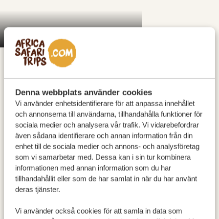
Moremi Game Reserve
Camp Xa
I hjärtat av Okavangodeltat erbjuder Moremi Game
Reserve ett av Afrikas rikaste och mest varierade
Denna webbplats använder cookies
Vi använder enhetsidentifierare för att anpassa innehållet
safarilandskap. Reservatet täcker 40 % av denna
och annonserna till användarna, tillhandahålla funktioner för
vildmark, som finns med på Unescos världsarvslista.
sociala medier och analysera vår trafik. Vi vidarebefordrar
Här möts flodslätter, laguner och savann i en ständigt
även sådana identifierare och annan information från din
föränderlig harmoni, formad av deltas årliga
enhet till de sociala medier och annons- och analysföretag
som vi samarbetar med. Dessa kan i sin tur kombinera
översvämning som ger liv åt varje hörn. Förvänta dig
informationen med annan information som du har
safariturer med kontraster
som till och med kan
tillhandahållit eller som de har samlat in när du har använt
upplevas med
motorbåt
: elefanter som vadar genom
deras tjänster.
kanaler, flodhästar som vältrar sig i laguner och stora
Vi använder också cookies för att samla in data som
kattdjur som rör sig tyst genom skogsklädda öar. Med