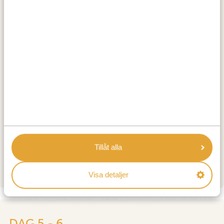
anda. Tänk dig vandrande elefanter, smygande rovdjur,
buffelhjordar och glittrande laguner samlade i en
spektakulär safarilekplats. Lägg till en fantastisk
safaritur
, en fridfull
mokorosafari
i en urholkad kanot
och ett meningsfullt möte med
bygemenskapen i
Khwai
, så får du en upplevelse som är lika berikande
som spännande.
BOENDE:
Hideaways Mogotlho Safari Lodge
GOLD
Sable Alley
PLATINUM
Tillåt alla
Camp Tuludi
DIAMOND LUXURY
Visa detaljer
DAG 5 - 6