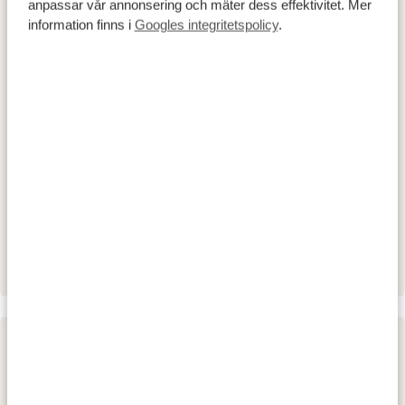
anpassar vår annonsering och mäter dess effektivitet. Mer
exceptionella möjligheter att observera vilda djur året
information finns i
Googles integritetspolicy
.
runt är Moremi hem till "Big Five"-djuren – inklusive
den återintroducerade noshörningen – samt
blomstrande populationer av den sällsynta afrikanska
vildhunden och över 500 fågelarter.
BOENDE:
Camp Xakanaxa
GOLD
Camp Okuti
PLATINUM
Xigera Safari Lodge
DIAMOND LUXURY
DAG 3 - 4
KHWAI COMMUNITY CONCESSION