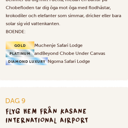
Chobefloden tar dig öga mot öga med flodhästar,
krokodiler och elefanter som simmar, dricker eller bara
solar sig vid vattenkanten.
BOENDE:
Muchenje Safari Lodge
GOLD
andBeyond Chobe Under Canvas
PLATINUM
Ngoma Safari Lodge
DIAMOND LUXURY
Flyg
hem
DAG 9
från
Kasane
FLYG HEM FRÅN KASANE
International
INTERNATIONAL AIRPORT
Airport