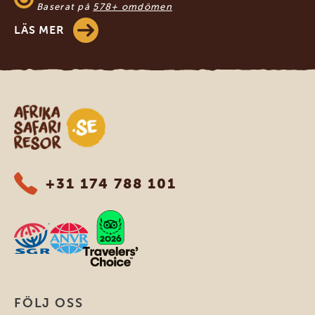
Baserat på
578+ omdömen
LÄS MER
Safari-resor i Afrika
+31 174 788 101
FÖLJ OSS