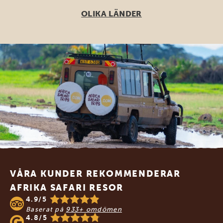
OLIKA LÄNDER
Footer
VÅRA KUNDER REKOMMENDERAR
AFRIKA SAFARI RESOR
4.9/5
Baserat på
933+ omdömen
4.8/5