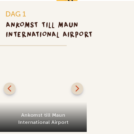
DAG 1
ANKOMST TILL MAUN
INTERNATIONAL AIRPORT
Ankomst till Maun
International Airport
Camp Xa