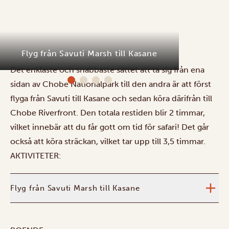
Flyg från Savuti Marsh till Kasane
M
Det enklaste och snabbaste sättet att ta sig från ena
sidan av Chobe Nationalpark till den andra är att först
flyga från Savuti till Kasane och sedan köra därifrån till
Chobe Riverfront. Den totala restiden blir 2 timmar,
vilket innebär att du får gott om tid för safari!
Det går
också att köra sträckan, vilket tar upp till 3,5 timmar.
AKTIVITETER:
Flyg från Savuti Marsh till Kasane