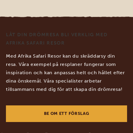
LÅT DIN DRÖMRESA BLI VERKLIG MED
AFRIKA SAFARI RESOR
Med Afrika Safari Resor kan du skräddarsy din
resa. Våra exempel på resplaner fungerar som
inspiration och kan anpassas helt och hållet efter
dina önskemål. Våra specialister arbetar
tillsammans med dig för att skapa din drömresa!
BE OM ETT FÖRSLAG