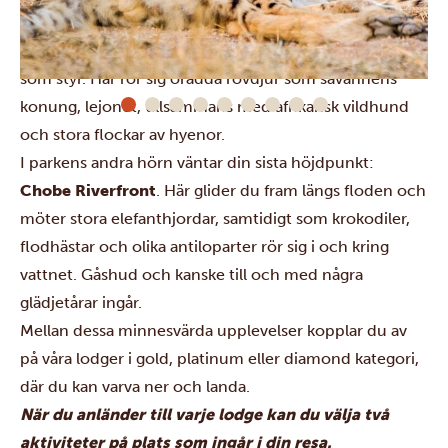
Chobe nationalpark
. Nationalparken är känd som
världens elefanthuvudstad, och i Savuti är det naturen
som styr. Här rör sig orädda rovdjur som savannens
konung, lejonet, tillsammans med afrikansk vildhund
och stora flockar av hyenor.
I parkens andra hörn väntar din sista höjdpunkt:
Chobe Riverfront
. Här glider du fram längs floden och
möter stora elefanthjordar, samtidigt som krokodiler,
flodhästar och olika antiloparter rör sig i och kring
vattnet. Gåshud och kanske till och med några
glädjetårar ingår.
Mellan dessa minnesvärda upplevelser kopplar du av
på våra lodger i gold, platinum eller diamond kategori,
där du kan varva ner och landa.
När du anländer till varje lodge kan du välja två
aktiviteter på plats som ingår i din resa.