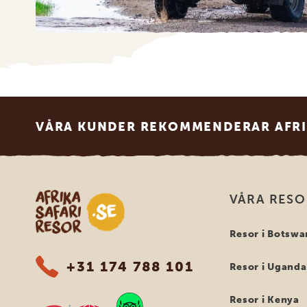
Footer
VÅRA KUNDER REKOMMENDERAR AFRI
Safari-resor i Afrika
VÅRA RES
Resor i Botswa
+31 174 788 101
Resor i Uganda
Resor i Kenya