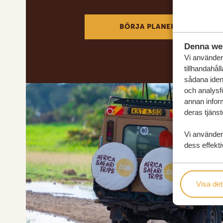
BÖRJA PLANERA DIN DRÖM
Denna we
Vi använder 
tillhandahål
sådana ident
och analysf
annan inform
deras tjänst
Vi använder
dess effekti
Visa det