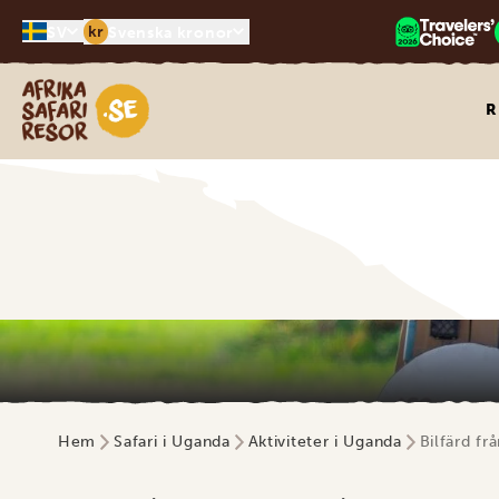
kr
SV
Svenska kronor
Safari-resor i Afrika
R
Hem
Safari i Uganda
Aktiviteter i Uganda
Bilfärd fr