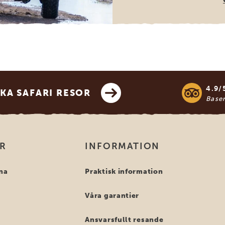
4.9/
KA SAFARI RESOR
Base
OR
INFORMATION
na
Praktisk information
Våra garantier
Ansvarsfullt resande