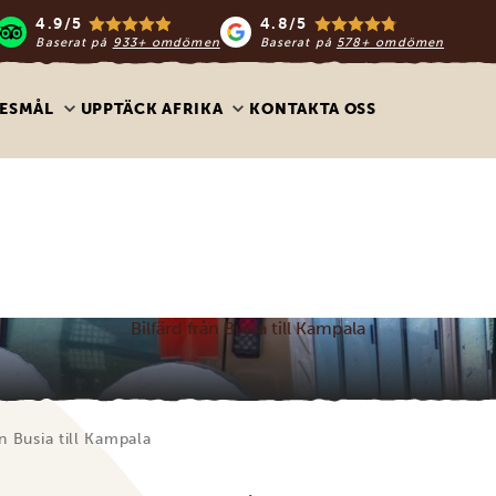
4.9/5
4.8/5
Baserat på
933+ omdömen
Baserat på
578+ omdömen
ESMÅL
UPPTÄCK AFRIKA
KONTAKTA OSS
Bilfärd från Busia till Kampala
ån Busia till Kampala