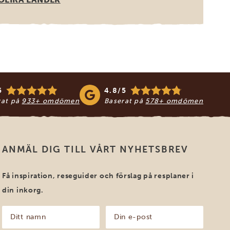
5
4.8/5
rat på
933+ omdömen
Baserat på
578+ omdömen
ANMÄL DIG TILL VÅRT NYHETSBREV
Få inspiration, reseguider och förslag på resplaner i
din inkorg.
Ditt
Din
namn
e-