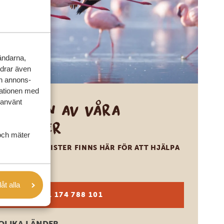
vändarna,
rdrar även
ch annons-
mationen med
 använt
Ring en av våra
experter
och mäter
VÅRA SPECIALISTER FINNS HÄR FÖR ATT HJÄLPA
DIG
låt alla
SV:
+31 174 788 101
OLIKA LÄNDER