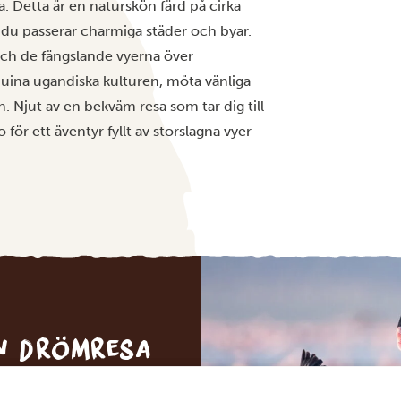
a. Detta är en naturskön färd på cirka
du passerar charmiga städer och byar.
och de fängslande vyerna över
nuina ugandiska kulturen, möta vänliga
. Njut av en bekväm resa som tar dig till
r ett äventyr fyllt av storslagna vyer
in drömresa
FÖRSLAG