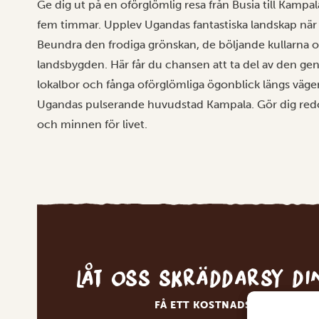
Ge dig ut på en oförglömlig resa från Busia till Kampal
fem timmar. Upplev Ugandas fantastiska landskap när 
Beundra den frodiga grönskan, de böljande kullarna 
landsbygden. Här får du chansen att ta del av den ge
lokalbor och fånga oförglömliga ögonblick längs vägen
Ugandas pulserande huvudstad Kampala. Gör dig redo fö
och minnen för livet.
Låt oss skräddarsy d
FÅ ETT KOSTNADSFRITT RESE