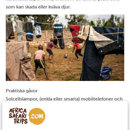
som kan skada eller kväva djur.
Praktiska gåvor
Solcellslampor, (enkla eller smarta) mobiltelefoner och
solcellsdrivna Bluetooth-radioapparater eller högtalare
är mycket användbara och uppskattade gåvor. Men de
kan vara svåra att dela ut, eftersom efterfrågan är stor