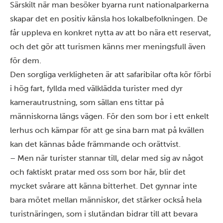
Särskilt när man besöker byarna runt nationalparkerna
skapar det en positiv känsla hos lokalbefolkningen. De
får uppleva en konkret nytta av att bo nära ett reservat,
och det gör att turismen känns mer meningsfull även
för dem.
Den sorgliga verkligheten är att safaribilar ofta kör förbi
i hög fart, fyllda med välklädda turister med dyr
kamerautrustning, som sällan ens tittar på
människorna längs vägen. För den som bor i ett enkelt
lerhus och kämpar för att ge sina barn mat på kvällen
kan det kännas både främmande och orättvist.
– Men när turister stannar till, delar med sig av något
och faktiskt pratar med oss som bor här, blir det
mycket svårare att känna bitterhet. Det gynnar inte
bara mötet mellan människor, det stärker också hela
turistnäringen, som i slutändan bidrar till att bevara