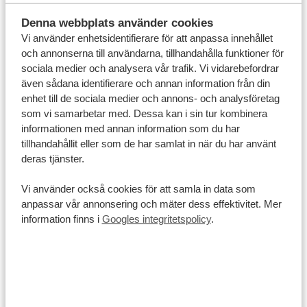
och alla gärna vill ha dem. Prata därför alltid med din
guide innan du delar ut sådana gåvor. Han kan hjälpa
Denna webbplats använder cookies
Vi använder enhetsidentifierare för att anpassa innehållet
till att se till att de fördelas rättvist och når fram till dem
och annonserna till användarna, tillhandahålla funktioner för
som verkligen behöver dem mest.
sociala medier och analysera vår trafik. Vi vidarebefordrar
Kläder
även sådana identifierare och annan information från din
enhet till de sociala medier och annons- och analysföretag
Det är i allmänhet ganska lätt att hitta billiga kläder i
som vi samarbetar med. Dessa kan i sin tur kombinera
Kenya. Det är ofta second hand (eller snarare
tenth
informationen med annan information som du har
hand
) och de håller sällan länge. Damm, sand, smutsigt
tillhandahållit eller som de har samlat in när du har använt
vatten och bristen på tvättmedel och rent vatten gör
deras tjänster.
att kläder snabbt slits ut. De flesta barn har nästan
Vi använder också cookies för att samla in data som
aldrig hela och rena kläder, det är helt enkelt omöjligt
anpassar vår annonsering och mäter dess effektivitet. Mer
att hålla dem rena. Vid speciella tillfällen plockar
information finns i
Googles integritetspolicy
.
familjerna däremot fram sina finaste kläder. Det är ofta
en enda uppsättning som köpts för året, för att
familjen ska kunna se prydliga och fina ut. Det är bra att
ha detta i åtanke om du planerar att ta med kläder. De