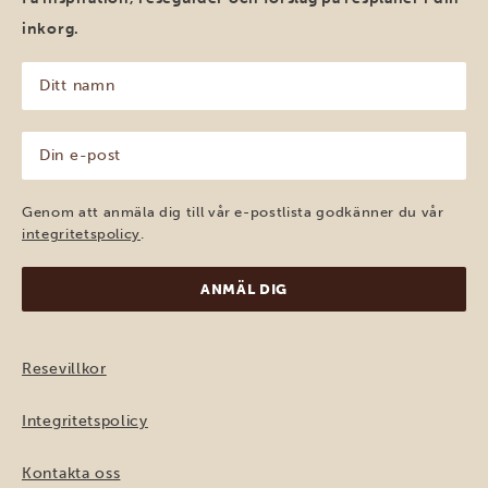
inkorg.
Ditt
namn
(Obligatoriskt)
Din
e-
post
(Obligatoriskt)
Genom att anmäla dig till vår e-postlista godkänner du vår
integritetspolicy
.
Resevillkor
Integritetspolicy
Kontakta oss