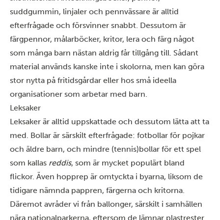
suddgummin, linjaler och pennvässare är alltid
efterfrågade och försvinner snabbt. Dessutom är
färgpennor, målarböcker, kritor, lera och färg något
som många barn nästan aldrig får tillgång till. Sådant
material används kanske inte i skolorna, men kan göra
stor nytta på fritidsgårdar eller hos små ideella
organisationer som arbetar med barn.
Leksaker
Leksaker är alltid uppskattade och dessutom lätta att ta
med. Bollar är särskilt efterfrågade: fotbollar för pojkar
och äldre barn, och mindre (tennis)bollar för ett spel
som kallas
reddis
, som är mycket populärt bland
flickor. Även hopprep är omtyckta i byarna, liksom de
tidigare nämnda pappren, färgerna och kritorna.
Däremot avråder vi från ballonger, särskilt i samhällen
nära nationalparkerna, eftersom de lämnar plastrester