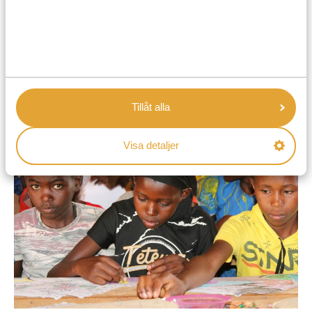
ut gåvorna själv så prata gärna med din guide först.
Kontrollera även med tullen vad och hur mycket du får
ta med dig. Våra guider har ofta ett stort lokalt
kontaktnät och vet var behoven är som störst. De
hjälper mer än gärna till att se till att dina gåvor hamnar
rätt.
Tillåt alla
Visa detaljer