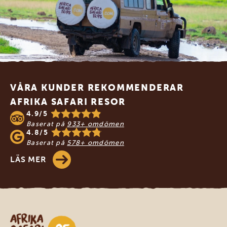
Footer
VÅRA KUNDER REKOMMENDERAR
AFRIKA SAFARI RESOR
4.9/5
Baserat på
933+ omdömen
4.8/5
Baserat på
578+ omdömen
LÄS MER
Safari-resor i Afrika