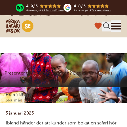
4.9/5
4.8/5
Baserat på
933+ omdömen
Baserat på
578+ omdömen
Safari-resor i Afrika
Meny
Presenter till lokalbefolkningen? Det här är våra tips!
Hem
Blogg
Ska man ge presenter till lokalbefolkningen?
5 januari 2023
Ibland händer det att kunder som bokat en safari hör