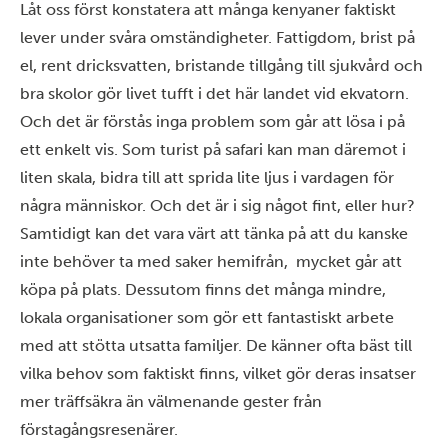
Låt oss först konstatera att många kenyaner faktiskt
lever under svåra omständigheter. Fattigdom, brist på
el, rent dricksvatten, bristande tillgång till sjukvård och
bra skolor gör livet tufft i det här landet vid ekvatorn.
Och det är förstås inga problem som går att lösa i på
ett enkelt vis. Som turist på safari kan man däremot i
liten skala, bidra till att sprida lite ljus i vardagen för
några människor. Och det är i sig något fint, eller hur?
Samtidigt kan det vara värt att tänka på att du kanske
inte behöver ta med saker hemifrån, mycket går att
köpa på plats. Dessutom finns det många mindre,
lokala organisationer som gör ett fantastiskt arbete
med att stötta utsatta familjer. De känner ofta bäst till
vilka behov som faktiskt finns, vilket gör deras insatser
mer träffsäkra än välmenande gester från
förstagångsresenärer.