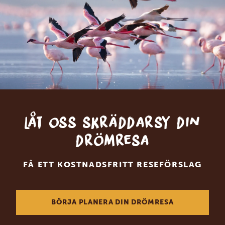
Låt oss skräddarsy din
drömresa
FÅ ETT KOSTNADSFRITT RESEFÖRSLAG
BÖRJA PLANERA DIN DRÖMRESA