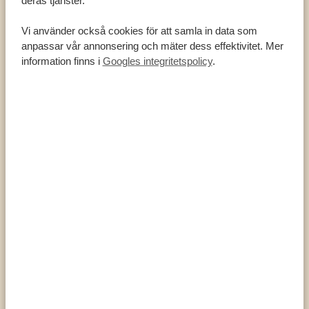
Räv med fladdermusöra
Surikat
Vi använder också cookies för att samla in data som
anpassar vår annonsering och mäter dess effektivitet. Mer
Vervetapor
information finns i
Googles integritetspolicy
.
Chacma babbon
Svartryggad schakal
Svart gnu (i öppna områden)
Kudu
Röd hartebeest
Cape Mountain Zebra (utrotningshotad)
Duiker
Kapbuffel
Över 450 fågelarter
FAKTA OM CAMDEBOO NATIONAL PARK
Belägen i provinsen Östra Kapprovinsen