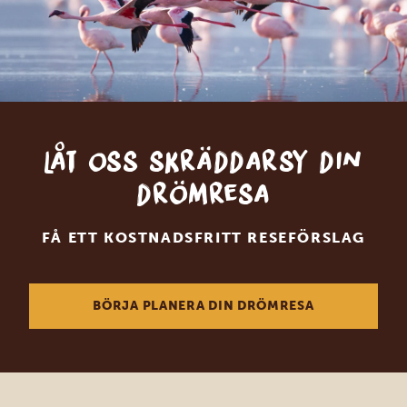
Låt oss skräddarsy din
drömresa
FÅ ETT KOSTNADSFRITT RESEFÖRSLAG
BÖRJA PLANERA DIN DRÖMRESA