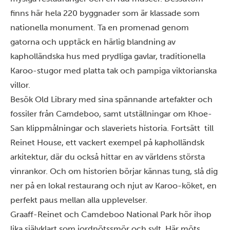
finns här hela 220 byggnader som är klassade som
nationella monument. Ta en promenad genom
gatorna och upptäck en härlig blandning av
kapholländska hus med prydliga gavlar, traditionella
Karoo-stugor med platta tak och pampiga viktorianska
villor.
Besök Old Library med sina spännande artefakter och
fossiler från Camdeboo, samt utställningar om Khoe-
San klippmålningar och slaveriets historia. Fortsätt till
Reinet House, ett vackert exempel på kapholländsk
arkitektur, där du också hittar en av världens största
vinrankor. Och om historien börjar kännas tung, slå dig
ner på en lokal restaurang och njut av Karoo-köket, en
perfekt paus mellan alla upplevelser.
Graaff-Reinet och Camdeboo National Park hör ihop
lika självklart som jordnötssmör och sylt. Här möts