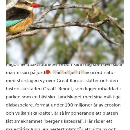
Ödslighetens dal
Ett märkligt namn, eller hur? Det speglar den djupa
stillhet och ödslighet som råder här. Vandra upp till
någon av utsiktspunkterna och känn dig som den sista
människan på jorden. Här omges du av orörd natur
med storslagen vy över Great Karoos slätter och den
historiska staden Graaff-Reinet, som ligger inbäddad i
parken som en hästsko. Landskapet med sina mäktiga
diabaspelare, format under 190 miljoner år av erosion
och vulkaniska krafter, är så imponerande att platsen
fått smeknamnet ”bergens katedral”. Här råder ett
majestätisk lugn, en perfekt plats för att hitta ro och