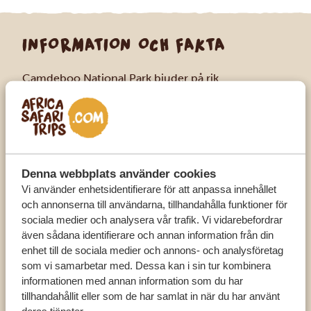
INFORMATION OCH FAKTA
Camdeboo National Park bjuder på rik
kulturhistoria och fantastiska landskap. Bland
höjdpunkterna finns den dramatiska Valley of
Desolation, den natursköna Nqweba-dammen och
den hisnande utsikten över Graaff-Reinet.
DE VANLIGASTE DJUREN
Denna webbplats använder cookies
Springbock
Vi använder enhetsidentifierare för att anpassa innehållet
och annonserna till användarna, tillhandahålla funktioner för
Steenbok
sociala medier och analysera vår trafik. Vi vidarebefordrar
Blesbok
även sådana identifierare och annan information från din
enhet till de sociala medier och annons- och analysföretag
Gemsbok
som vi samarbetar med. Dessa kan i sin tur kombinera
Eland
informationen med annan information som du har
tillhandahållit eller som de har samlat in när du har använt
Struts
deras tjänster.