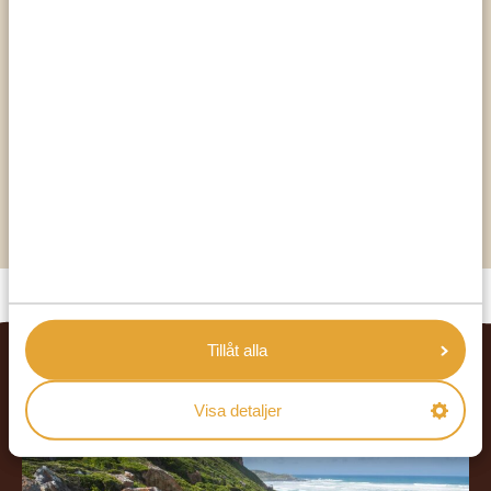
(sydöstra Sydafrika)
Utropades till nationalpark 2005
194 kvadratkilometer (74 kvadratmil)
740-1480 meter över havet
Den omger staden Graaff-Reinet i formen av en
hästsko
Torra och halvökenartade landskap
Tillåt alla
RELATERADE RESOR
Visa detaljer