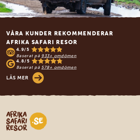
Footer
VÅRA KUNDER REKOMMENDERAR
AFRIKA SAFARI RESOR
4.9/5
Baserat på
933+ omdömen
4.8/5
Baserat på
578+ omdömen
LÄS MER
Safari-resor i Afrika