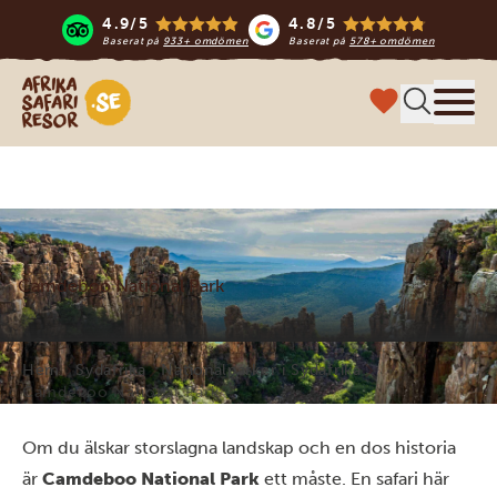
4.9/5
4.8/5
Baserat på
933+ omdömen
Baserat på
578+ omdömen
Safari-resor i Afrika
Meny
Camdeboo National Park
Hem
Sydafrika
Nationalparker i Sydafrika
Camdeboo National Park
Om du älskar storslagna landskap och en dos historia
är
Camdeboo National Park
ett måste. En safari här