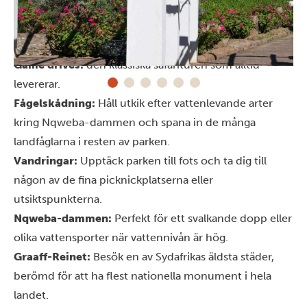
Aktiviteter i Camdeboo National Park
Camdeboo National Park har något för alla – både
naturälskare och den som söker lite mer äventyr:
Game drives:
den klassiska safarituren som alltid
levererar.
Fågelskådning:
Håll utkik efter vattenlevande arter
kring Nqweba-dammen och spana in de många
landfåglarna i resten av parken.
Vandringar:
Upptäck parken till fots och ta dig till
någon av de fina picknickplatserna eller
utsiktspunkterna.
Nqweba-dammen:
Perfekt för ett svalkande dopp eller
olika vattensporter när vattennivån är hög.
Graaff-Reinet:
Besök en av Sydafrikas äldsta städer,
berömd för att ha flest nationella monument i hela
landet.