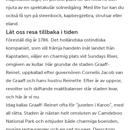
njuta av en spektakulär solnedgång. Med lite tur kan du
också få syn på steenbock, kapbergzebra, strutsar eller
eland.
Låt oss resa tillbaka i tiden
Föreställ dig år 1786. Det holländska ostindiska
kompaniet, som vill främja handeln inåt landet från
Kapstaden, väljer en charmig plats vid Sundays River,
omgiven av kullar. Här grundar de staden Graaff-
Reinet, uppkallad efter guvernören Cornelis Jacob van
de Graaff och hans hustru Reinette. Efter år av uppror,
revolter och skiftande maktbalanser står staden kvar,
och här är vi nu.
Idag kallas Graaff-Reinet ofta för ”juvelen i Karoo”, med
all rätta. Staden är nästan helt omsluten av Camdeboo
National Park och erbjuder både charmiga boenden,
mysiga restauranger och en rad museer. Dessutom