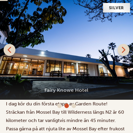
SILVER
Fairy Knowe Hotel
I dag kör du din första etapp av Garden Route!
Sträckan från Mossel Bay till Wilderness längs N2 är 60
kilometer och tar vanligtvis mindre än 45 minuter.
Passa gärna på att njuta lite av Mossel Bay efter frukost