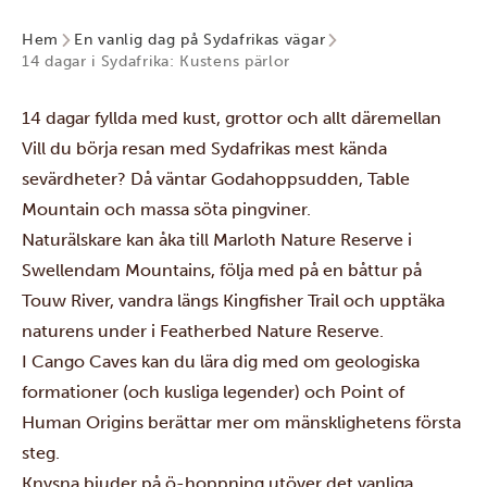
Hem
En vanlig dag på Sydafrikas vägar
14 dagar i Sydafrika: Kustens pärlor
14 dagar fyllda med kust, grottor och allt däremellan
Vill du börja resan med Sydafrikas mest kända
sevärdheter? Då väntar Godahoppsudden, Table
Mountain och massa söta pingviner.
Naturälskare kan åka till Marloth Nature Reserve i
Swellendam Mountains, följa med på en båttur på
Touw River, vandra längs Kingfisher Trail och upptäka
naturens under i Featherbed Nature Reserve.
I Cango Caves kan du lära dig med om geologiska
formationer (och kusliga legender) och Point of
Human Origins berättar mer om mänsklighetens första
steg.
Knysna bjuder på ö-hoppning utöver det vanliga