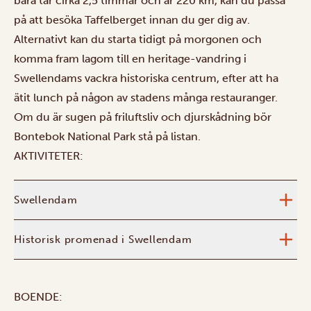
bara tar cirka 2,5 timmar och är 220 km, kan du passa
på att besöka Taffelberget innan du ger dig av.
Alternativt kan du starta tidigt på morgonen och
komma fram lagom till en heritage-vandring i
Swellendams vackra historiska centrum, efter att ha
ätit lunch på någon av stadens många restauranger.
Om du är sugen på friluftsliv och djurskådning bör
Bontebok National Park stå på listan.
AKTIVITETER:
Swellendam
Historisk promenad i Swellendam
BOENDE: