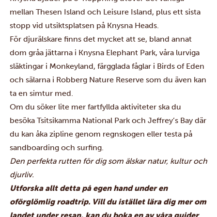
mellan Thesen Island och Leisure Island, plus ett sista
stopp vid utsiktsplatsen på Knysna Heads.
För djurälskare finns det mycket att se, bland annat
dom gråa jättarna i Knysna Elephant Park, våra lurviga
släktingar i Monkeyland, färgglada fåglar i Birds of Eden
och sälarna i Robberg Nature Reserve som du även kan
ta en simtur med.
Om du söker lite mer fartfyllda aktiviteter ska du
besöka
Tsitsikamma National Park
och Jeffrey’s Bay där
du kan åka zipline genom regnskogen eller testa på
sandboarding och surfing.
Den perfekta rutten för dig som älskar natur, kultur och
djurliv.
Utforska allt detta på egen hand under en
oförglömlig roadtrip. Vill du istället lära dig mer om
landet under resan, kan du boka en av våra guider