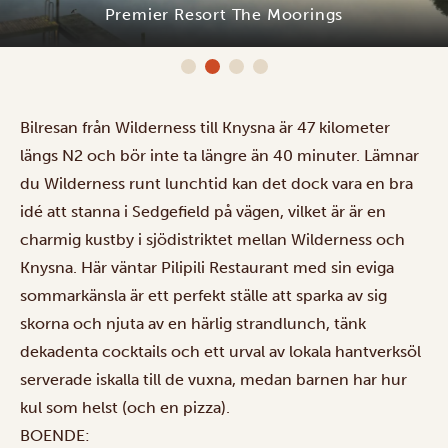
Premier Resort The Moorings
Bilresan från Wilderness till Knysna är 47 kilometer
längs N2 och bör inte ta längre än 40 minuter. Lämnar
du Wilderness runt lunchtid kan det dock vara en bra
idé att stanna i Sedgefield på vägen, vilket är är en
charmig kustby i sjödistriktet mellan Wilderness och
Knysna. Här väntar Pilipili Restaurant med sin eviga
sommarkänsla är ett perfekt ställe att sparka av sig
skorna och njuta av en härlig strandlunch, tänk
dekadenta cocktails och ett urval av lokala hantverksöl
serverade iskalla till de vuxna, medan barnen har hur
kul som helst (och en pizza).
BOENDE: