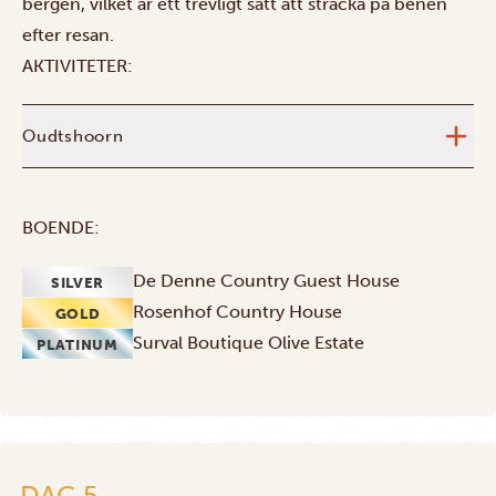
bergen, vilket är ett trevligt sätt att sträcka på benen
efter resan.
AKTIVITETER:
Oudtshoorn
BOENDE:
De Denne Country Guest House
SILVER
Rosenhof Country House
GOLD
Surval Boutique Olive Estate
PLATINUM
DAG 5