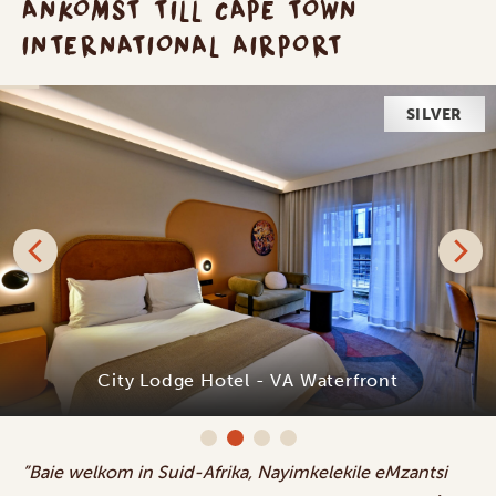
ANKOMST TILL CAPE TOWN
INTERNATIONAL AIRPORT
SILVER
City Lodge Hotel - VA Waterfront
”Baie welkom in Suid-Afrika, Nayimkelekile eMzantsi