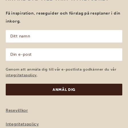
Få inspiration, reseguider och förslag på resplaner i din
inkorg.
Ditt
namn
(Obligatoriskt)
Din
e-
post
(Obligatoriskt)
Genom att anmäla dig till vår e-postlista godkänner du vår
integritetspolicy
.
Resevillkor
Integritetspolicy