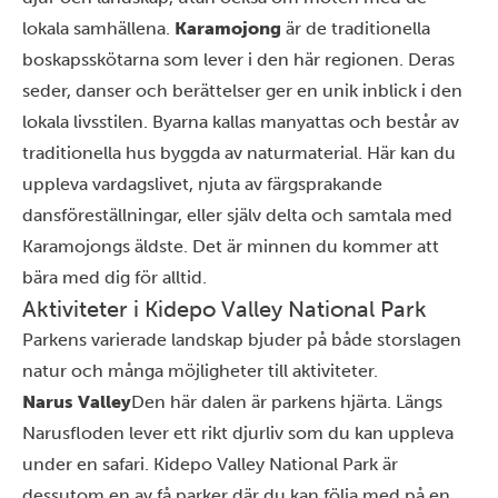
lokala samhällena.
Karamojong
är de traditionella
boskapsskötarna som lever i den här regionen. Deras
seder, danser och berättelser ger en unik inblick i den
lokala livsstilen. Byarna kallas manyattas och består av
traditionella hus byggda av naturmaterial. Här kan du
uppleva vardagslivet, njuta av färgsprakande
dansföreställningar, eller själv delta och samtala med
Karamojongs äldste. Det är minnen du kommer att
bära med dig för alltid.
Aktiviteter i Kidepo Valley National Park
Parkens varierade landskap bjuder på både storslagen
natur och många möjligheter till aktiviteter.
Narus Valley
Den här dalen är parkens hjärta. Längs
Narusfloden lever ett rikt djurliv som du kan uppleva
under en safari. Kidepo Valley National Park är
dessutom en av få parker där du kan följa med på en