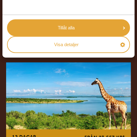
VILDA VÄSTERN
Dygnet runt service
Alla övernattningar
Tillåt alla
LÄS MER
Visa detaljer