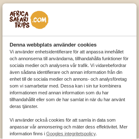
Bufflar
Leoparder
Geparder
Hyenor
Denna webbplats använder cookies
Giraffer
Vi använder enhetsidentifierare för att anpassa innehållet
Mer än 480 fågelarter
och annonserna till användarna, tillhandahålla funktioner för
sociala medier och analysera vår trafik. Vi vidarebefordrar
FAKTA OM KIDEPO VALLEY NATIONAL PARK
även sådana identifierare och annan information från din
Parken grundades 1958 och omfattar 1 442
enhet till de sociala medier och annons- och analysföretag
kvadratkilometer
som vi samarbetar med. Dessa kan i sin tur kombinera
informationen med annan information som du har
Den gränsar till Sydsudan och Kenya
tillhandahållit eller som de har samlat in när du har använt
Här finns fyra av Big Five (leopard, lejon, buffel
deras tjänster.
och elefant)
Vi använder också cookies för att samla in data som
Här är det möjligt att åka på nattliga safariturer
anpassar vår annonsering och mäter dess effektivitet. Mer
information finns i
Googles integritetspolicy
.