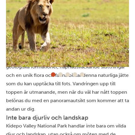
Moroto-berget
Mount Moroto är en 3.000 meter hög inaktiv vulkan
som vakar över Karamoja-regionen. Fängslande toppar,
geologiska formationer, häpnadsväckande sluttningar
och en unik flora och fauna bildar denna naturliga jätte
som du kan upptäcka till fots. Vandringen upp till
toppen är utmanande, men när du väl har nått toppen
belönas du med en panoramautsikt som kommer att ta
andan ur dig.
Inte bara djurliv och landskap
Kidepo Valley National Park handlar inte bara om vilda
djur och landskap, utan också om möten med de