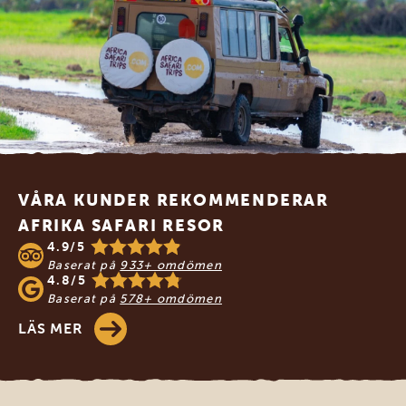
Footer
VÅRA KUNDER REKOMMENDERAR
AFRIKA SAFARI RESOR
4.9/5
Baserat på
933+ omdömen
4.8/5
Baserat på
578+ omdömen
LÄS MER