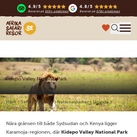
4.9/5
4.8/5
Baserat på
933+ omdömen
Baserat på
578+ omdömen
Safari-resor i Afrika
Meny
Kidepo Valley National Park
Hem
Safari i Uganda
Nationalparker i Uganda
Kidepo Valley National Park
Nära gränsen till både Sydsudan och Kenya ligger
Karamoja-regionen, där
Kidepo Valley National Park