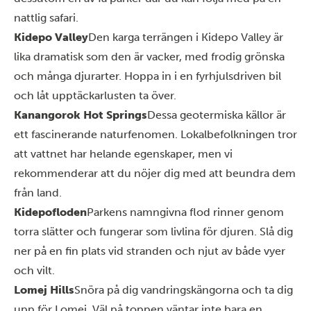
nattlig safari.
Kidepo Valley
Den karga terrängen i Kidepo Valley är
lika dramatisk som den är vacker, med frodig grönska
och många djurarter. Hoppa in i en fyrhjulsdriven bil
och låt upptäckarlusten ta över.
Kanangorok Hot Springs
Dessa geotermiska källor är
ett fascinerande naturfenomen. Lokalbefolkningen tror
att vattnet har helande egenskaper, men vi
rekommenderar att du nöjer dig med att beundra dem
från land.
Kidepofloden
Parkens namngivna flod rinner genom
torra slätter och fungerar som livlina för djuren. Slå dig
ner på en fin plats vid stranden och njut av både vyer
och vilt.
Lomej Hills
Snöra på dig vandringskängorna och ta dig
upp för Lomej. Väl på toppen väntar inte bara en