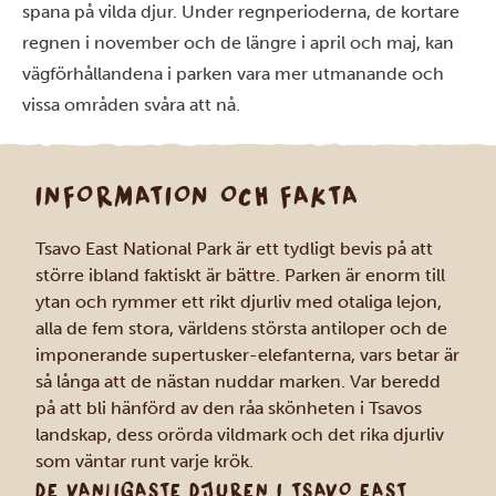
spana på vilda djur. Under regnperioderna, de kortare
regnen i november och de längre i april och maj, kan
vägförhållandena i parken vara mer utmanande och
vissa områden svåra att nå.
INFORMATION OCH FAKTA
Tsavo East National Park är ett tydligt bevis på att
större ibland faktiskt är bättre. Parken är enorm till
ytan och rymmer ett rikt djurliv med otaliga lejon,
alla de fem stora, världens största antiloper och de
imponerande supertusker-elefanterna, vars betar är
så långa att de nästan nuddar marken. Var beredd
på att bli hänförd av den råa skönheten i Tsavos
landskap, dess orörda vildmark och det rika djurliv
som väntar runt varje krök.
DE VANLIGASTE DJUREN I TSAVO EAST