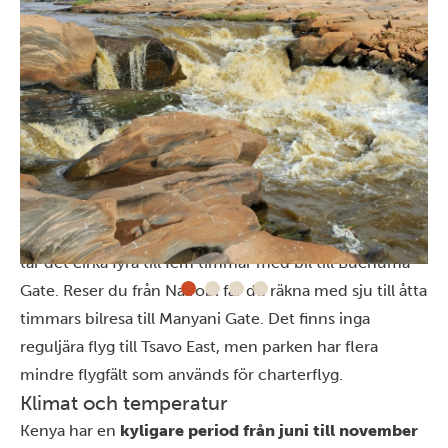
Så tar man sig hit
Tsavo East National Park har fyra infarter, som ger dig
tillgång till parken från olika väderstreck. Från Mombasa
tar det cirka fyra till fem timmar med bil till Buchuma
Gate. Reser du från
Nairobi
får du räkna med sju till åtta
timmars bilresa till Manyani Gate. Det finns inga
reguljära flyg till Tsavo East, men parken har flera
mindre flygfält som används för charterflyg.
Klimat och temperatur
Kenya har en
kyligare period från juni till november