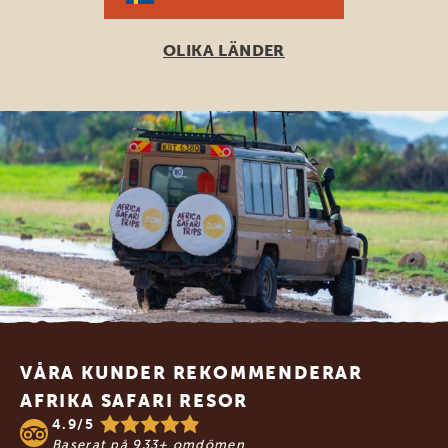
OLIKA LÄNDER
Footer
VÅRA KUNDER REKOMMENDERAR
AFRIKA SAFARI RESOR
4.9/5
Baserat på
933+ omdömen