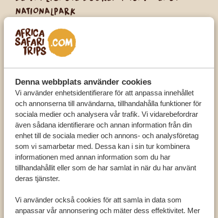
NATIONALPARK
The Big Five: elefant, noshörning, buffel, lejon
och leopard
Zebra
Giraff
Denna webbplats använder cookies
Gepard
Vi använder enhetsidentifierare för att anpassa innehållet
Hyena
och annonserna till användarna, tillhandahålla funktioner för
sociala medier och analysera vår trafik. Vi vidarebefordrar
Afrikansk vildhund
även sådana identifierare och annan information från din
Eland
enhet till de sociala medier och annons- och analysföretag
som vi samarbetar med. Dessa kan i sin tur kombinera
Gasell
informationen med annan information som du har
Gerenuk
tillhandahållit eller som de har samlat in när du har använt
deras tjänster.
Springhare
Schakal
Vi använder också cookies för att samla in data som
Impala
anpassar vår annonsering och mäter dess effektivitet. Mer