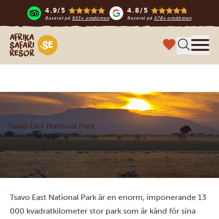
4.9/5
4.8/5
Baserat på
933+ omdömen
Baserat på
578+ omdömen
Safari-resor i Afrika
Meny
Tsavo East National Park
Hem
Safari i Kenya
Nationalparker i Kenya
Tsavo East National Park
Tsavo East National Park är en enorm, imponerande 13
000 kvadratkilometer stor park som är känd för sina