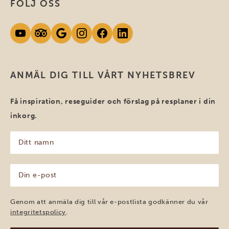
FÖLJ OSS
ANMÄL DIG TILL VÅRT NYHETSBREV
Få inspiration, reseguider och förslag på resplaner i din
inkorg.
Ditt
namn
(Obligatoriskt)
Din
e-
post
(Obligatoriskt)
Genom att anmäla dig till vår e-postlista godkänner du vår
integritetspolicy
.