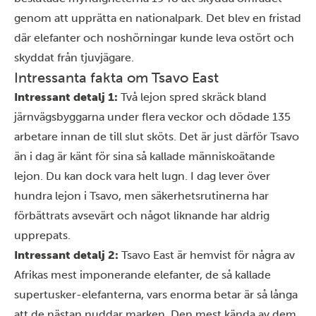
genom att upprätta en nationalpark. Det blev en fristad
där elefanter och noshörningar kunde leva ostört och
skyddat från tjuvjägare.
Intressanta fakta om Tsavo East
Intressant detalj 1:
Två lejon spred skräck bland
järnvägsbyggarna under flera veckor och dödade 135
arbetare innan de till slut sköts. Det är just därför Tsavo
än i dag är känt för sina så kallade människoätande
lejon. Du kan dock vara helt lugn. I dag lever över
hundra lejon i Tsavo, men säkerhetsrutinerna har
förbättrats avsevärt och något liknande har aldrig
upprepats.
Intressant detalj 2:
Tsavo East är hemvist för några av
Afrikas mest imponerande elefanter, de så kallade
supertusker-elefanterna, vars enorma betar är så långa
att de nästan nuddar marken. Den mest kända av dem