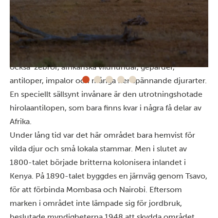
Längs vägen passerar du ett imponerande antal
djurarter. Här kan du uppleva the Big Five: Lejon,
bufflar, leoparder, noshörningar och elefanter. Men
också zebror, afrikanska vildhundar, geparder,
antiloper, impalor och många fler spännande djurarter.
En speciellt sällsynt invånare är den utrotningshotade
hirolaantilopen, som bara finns kvar i några få delar av
Afrika.
Under lång tid var det här området bara hemvist för
vilda djur och små lokala stammar. Men i slutet av
1800-talet började britterna kolonisera inlandet i
Kenya. På 1890-talet byggdes en järnväg genom Tsavo,
för att förbinda
Mombasa
och Nairobi. Eftersom
marken i området inte lämpade sig för jordbruk,
beslutade myndigheterna 1948 att skydda området