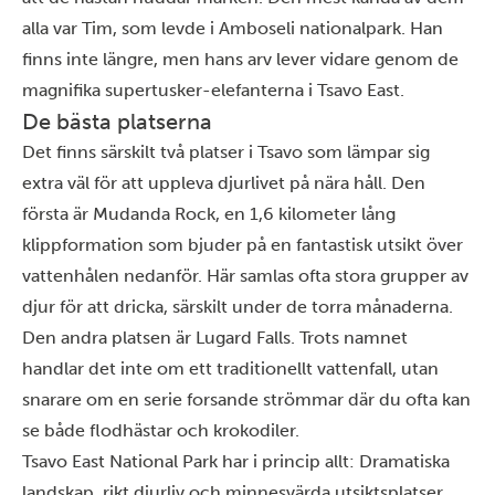
alla var Tim, som levde i
Amboseli nationalpark
. Han
finns inte längre, men hans arv lever vidare genom de
magnifika supertusker-elefanterna i Tsavo East.
De bästa platserna
Det finns särskilt två platser i Tsavo som lämpar sig
extra väl för att uppleva djurlivet på nära håll. Den
första är Mudanda Rock, en 1,6 kilometer lång
klippformation som bjuder på en fantastisk utsikt över
vattenhålen nedanför. Här samlas ofta stora grupper av
djur för att dricka, särskilt under de torra månaderna.
Den andra platsen är Lugard Falls. Trots namnet
handlar det inte om ett traditionellt vattenfall, utan
snarare om en serie forsande strömmar där du ofta kan
se både flodhästar och krokodiler.
Tsavo East National Park har i princip allt: Dramatiska
landskap, rikt djurliv och minnesvärda utsiktsplatser.