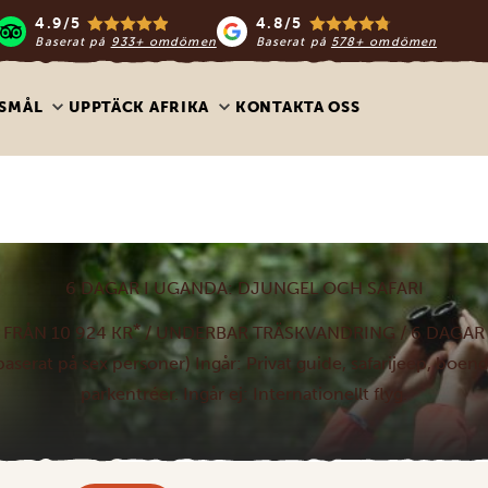
4.9/5
4.8/5
Baserat på
933+ omdömen
Baserat på
578+ omdömen
SMÅL
UPPTÄCK AFRIKA
KONTAKTA OSS
6 DAGAR I UGANDA: DJUNGEL OCH SAFARI
*
FRÅN 10 924 KR
/ UNDERBAR TRÄSKVANDRING / 6 DAGAR
baserat på sex personer) Ingår: Privat guide, safarijeep, boe
parkentréer. Ingår ej: Internationellt flyg.