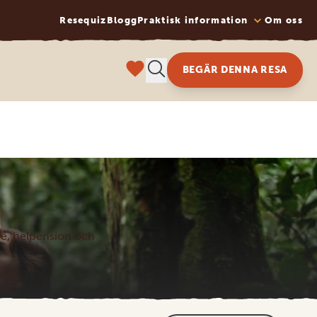
Resequiz
Blogg
Praktisk information
Om oss
BEGÄR DENNA RESA
nde, helpension och