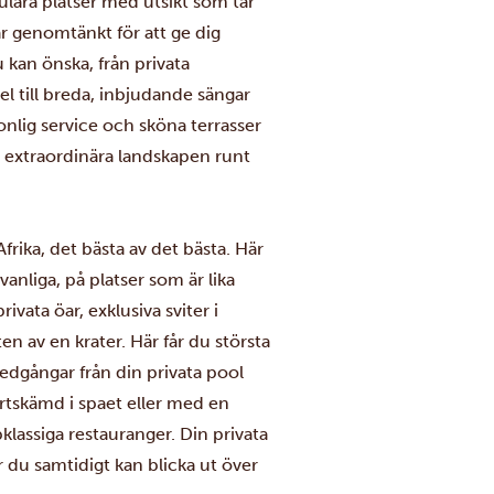
kulära platser med utsikt som tar
 är genomtänkt för att ge dig
kan önska, från privata
 till breda, inbjudande sängar
onlig service och sköna terrasser
 extraordinära landskapen runt
frika, det bästa av det bästa. Här
anliga, på platser som är lika
rivata öar, exklusiva sviter i
en av en krater. Här får du största
nedgångar från din privata pool
rtskämd i spaet eller med en
assiga restauranger. Din privata
är du samtidigt kan blicka ut över