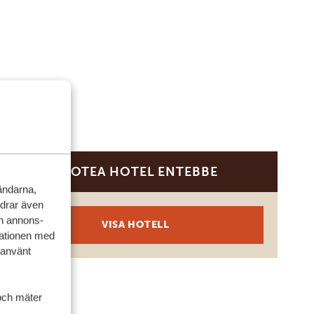
PROTEA HOTEL ENTEBBE
PLATINUM
vändarna,
rdrar även
ch annons-
VISA HOTELL
mationen med
 använt
och mäter