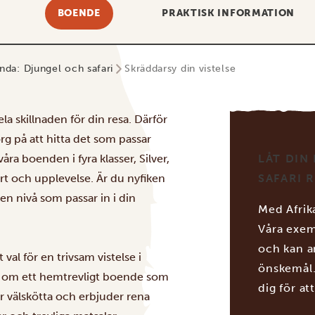
BOENDE
PRAKTISK INFORMATION
nda: Djungel och safari
Skräddarsy din vistelse
ela skillnaden för din resa. Därför
rg på att hitta det som passar
våra boenden i fyra klasser, Silver,
LÅT DIN
rt och upplevelse. Är du nyfiken
SAFARI 
en nivå som passar in i din
Med Afrika
Våra exem
och kan a
val för en trivsam vistelse i
önskemål.
tan om ett hemtrevligt boende som
dig för at
är välskötta och erbjuder rena