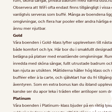
rum, sköna sängar, privata badrum med varma duschar
Observera att WiFi ofta endast finns tillgängligt i vi
vanligtvis serveras som buffé. Många av boendena li
omgivningar, och flera har pooler eller andra härliga e
ännu mer njutbar.
Gold
Våra boenden i Gold-klass lyfter upplevelsen till näst
både komfort och lyx. Här bor du i smakfullt designa
belägna på platser med enastående omgivningar. Rumm
inredda med sköna sängar, fullt utrustade badrum och
kan njuta av utsikten. Måltiderna håller hög klass oc
bufféer eller à la carte, och självklart har du fri tillgå
äventyren. Som en extra bonus kan du ibland uppleva d
kanske ser du apor leka i träden eller antiloper som dr
Platinum
Våra boenden i Platinum-klass bjuder på en riktig lyx