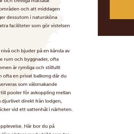
 och trevliga matsalar.
ssa områden och att middagen
gger dessutom i natursköna
xtra faciliteter som gör vistelsen
a nivå och bjuder på en känsla av
de rum och byggnader, ofta
en är rymliga och stilfullt
 ofta en privat balkong där du
h serveras som välsmakande
ng till pooler för avkoppling mellan
jurlivet direkt från lodgen,
icker vid ett vattenhål i närheten.
upplevelse. Här bor du på