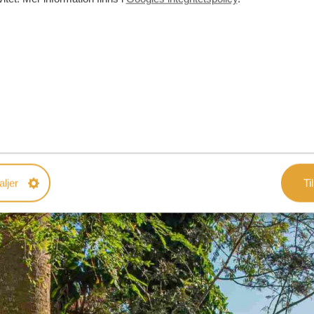
aljer
Til