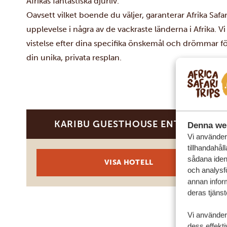
Afrikas fantastiska djurliv.
Oavsett vilket boende du väljer, garanterar Afrika Safa
upplevelse
i några av de vackraste länderna i Afrika. V
vistelse efter dina specifika önskemål och drömmar f
din unika, privata resplan.
KARIBU GUESTHOUSE ENTEBBE
Denna we
SILVER
Vi använder 
tillhandahål
sådana ident
VISA HOTELL
och analysf
annan inform
deras tjänst
Vi använder
dess effekti