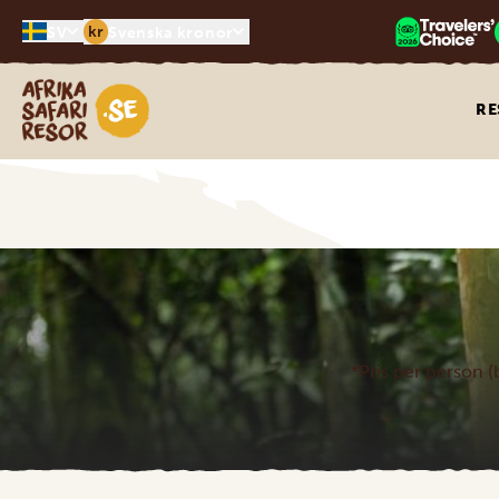
kr
SV
Svenska kronor
Safari-resor i Afrika
RE
*Pris per person (