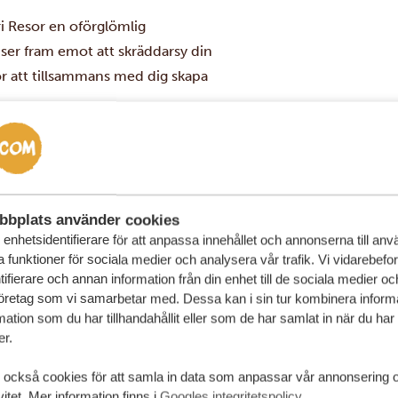
ri Resor
en oförglömlig
i ser fram emot att skräddarsy din
ör att tillsammans med dig skapa
THE BOMA HOTEL ENTEBBE
bbplats använder cookies
GOLD
enhetsidentifierare för att anpassa innehållet och annonserna till an
la funktioner för sociala medier och analysera vår trafik. Vi vidarebefo
ifierare och annan information från din enhet till de sociala medier o
VISA HOTELL
öretag som vi samarbetar med. Dessa kan i sin tur kombinera infor
ation som du har tillhandahållit eller som de har samlat in när du har
er.
 också cookies för att samla in data som anpassar vår annonsering 
vitet. Mer information finns i
Googles integritetspolicy
.