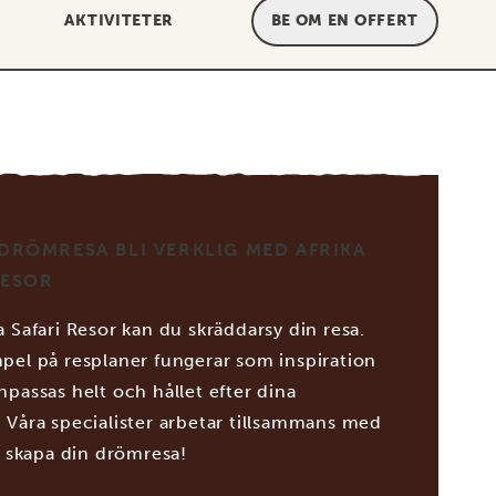
AKTIVITETER
BE OM EN OFFERT
 DRÖMRESA BLI VERKLIG MED AFRIKA
RESOR
 Safari Resor kan du skräddarsy din resa.
pel på resplaner fungerar som inspiration
npassas helt och hållet efter dina
 Våra specialister arbetar tillsammans med
t skapa din drömresa!