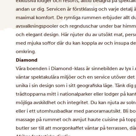
exklusiva lodger och resorts, alltid belägna på spekta
andan ur dig. Servicen är förstklassig och varje detalj
maximal komfort. De rymliga rummen erbjuder allt du 
avsvalkningspooler och regnduschar under bar himmel
och elegant design. Här njuter du av utsökt mat, pers
med mjuka soffor där du kan koppla av och insupa de
omkring.
Diamond
Våra boenden i Diamond-klass är sinnebilden av lyx i A
väntar spektakulära miljöer och en service utöver det v
unika i sin design som i sitt geografiska läge. Tänk dig p
trädtopparna mitt i nationalparker eller lodger på kant
möjliga avskildhet och integritet. Du kan njuta av sol
eller i ett utomhusbadkar med panoramautsikt. Bli bo
massage på rummet och avnjut haute cuisine på toppkl
butler ser till att morgonkaffet väntar på terrassen, d