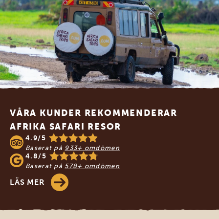
Footer
VÅRA KUNDER REKOMMENDERAR
AFRIKA SAFARI RESOR
4.9/5
Baserat på
933+ omdömen
4.8/5
Baserat på
578+ omdömen
LÄS MER