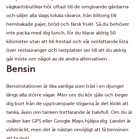
vägkantsbutiker hör oftast till de omgivande gårdarna
och säljer alla slags lokala råvaror, från biltong till
hembakade pajer, bröd och färsk frukt. Så du behöver
inte packa med dig lunch, för du klarar aldrig 50
kilometer utan att bli frestad och
vår
omfattande lista
över restauranger och rastplatser
ser till att du aldrig
går miste om något av de andra alternativen.
Bensin
Bensinstationer är lika vanliga som träd i en djungel
längs alla större vägar. Men om du kör själv och beger
dig bort från de upptrampade stigarna är det klokt att
tanka, även om tanken fortfarande är halvfull. Om du är
osäker kan GPS eller Google Maps hjälpa dig. Landet är
vidsträckt, men det är nästan omöjligt att få bensinen
att ta slut!