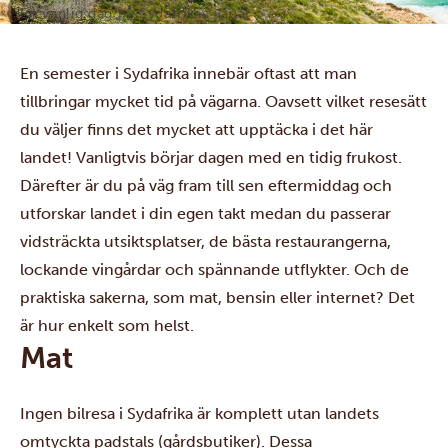
En vanlig dag på Sydafrikas vägar
En semester i Sydafrika innebär oftast att man
tillbringar mycket tid på vägarna. Oavsett vilket resesätt
du väljer finns det mycket att upptäcka i det här
landet! Vanligtvis börjar dagen med en tidig frukost.
Därefter är du på väg fram till sen eftermiddag och
utforskar landet i din egen takt medan du passerar
vidsträckta utsiktsplatser, de bästa restaurangerna,
lockande vingårdar och spännande utflykter. Och de
praktiska sakerna, som mat, bensin eller internet? Det
är hur enkelt som helst.
Mat
Ingen bilresa i Sydafrika är komplett utan landets
omtyckta padstals (gårdsbutiker). Dessa