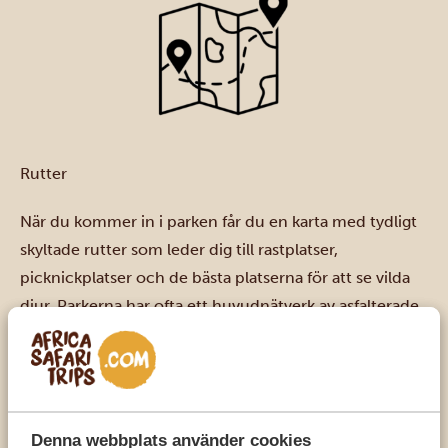
Rutter
När du kommer in i parken får du en karta med tydligt
skyltade rutter som leder dig till rastplatser,
picknickplatser och de bästa platserna för att se vilda
djur. Parkerna har ofta ett huvudnätverk av asfalterade
vägar, med grusvägar som leder fram till dessa, men
tänk på att det finns hastighetsbegränsningar (50 km/h
på asfalterade vägar och 40 km/h på grusvägar) och att
hastighetskameror ser till att du håller dig till dem. Det
Denna webbplats använder cookies
är bra, eftersom det ger dig desto fler chanser att få