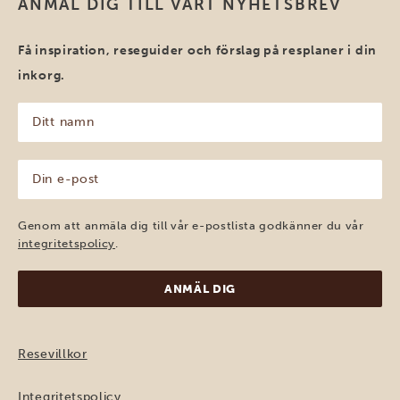
ANMÄL DIG TILL VÅRT NYHETSBREV
Få inspiration, reseguider och förslag på resplaner i din
inkorg.
Ditt
namn
(Obligatoriskt)
Din
e-
post
(Obligatoriskt)
Genom att anmäla dig till vår e-postlista godkänner du vår
integritetspolicy
.
Resevillkor
Integritetspolicy