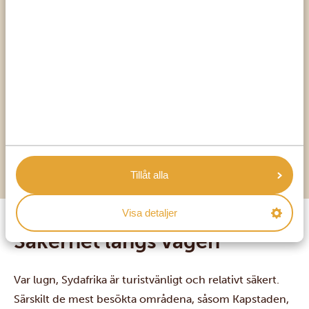
och de är välutrustade med restauranger, kaféer,
picknickplatser, bensinstationer och närbutiker. Du kan
äta lunch, ta en kaffe, tanka eller till och med handla
lite mat utan att behöva övernatta där. Du kan också
välja en matlåda och de flesta övernattningsställen
ordnar gärna en lunchlåda att ta med (fråga i förväg!).
Oavsett vad du gör, se till att fråga andra resenärer vid
rastplatserna om tips på var du kan se vilda djur, så att
du vet vart du ska ta vägen härnäst!
Tillåt alla
Visa detaljer
Säkerhet längs vägen
Var lugn, Sydafrika är turistvänligt och relativt säkert.
Särskilt de mest besökta områdena, såsom Kapstaden,