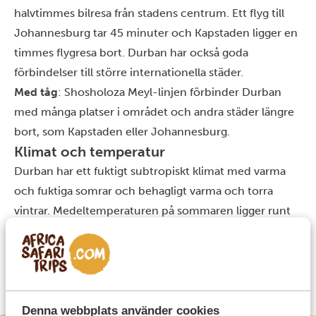
halvtimmes bilresa från stadens centrum. Ett flyg till
Johannesburg tar 45 minuter och Kapstaden ligger en
timmes flygresa bort. Durban har också goda
förbindelser till större internationella städer.
Med tåg
: Shosholoza Meyl-linjen förbinder Durban
med många platser i området och andra städer längre
bort, som Kapstaden eller Johannesburg.
Klimat och temperatur
Durban har ett fuktigt subtropiskt klimat med varma
och fuktiga somrar och behagligt varma och torra
vintrar. Medeltemperaturen på sommaren ligger runt
24 °C, medan medeltemperaturen på vintern är 17 °C.
Bästa tiden att besöka Durban
På grund av sitt varma klimat är Durban en utmärkt
plats att besöka året runt.
Denna webbplats använder cookies