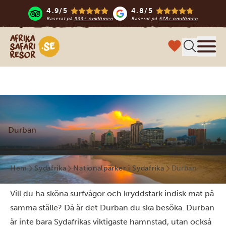
4.9/5
4.8/5
Baserat på
933+ omdömen
Baserat på
578+ omdömen
Safari-resor i Afrika
Meny
Durban
Hem
Sydafrika
Nationalparker i Sydafrika
Durban
Vill du ha sköna surfvågor och kryddstark indisk mat på
samma ställe? Då är det Durban du ska besöka. Durban
är inte bara Sydafrikas viktigaste hamnstad, utan också