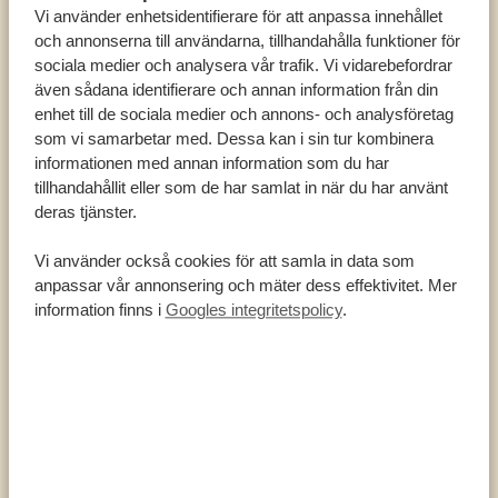
Vi använder enhetsidentifierare för att anpassa innehållet
INFORMATION OCH FAKTA
och annonserna till användarna, tillhandahålla funktioner för
sociala medier och analysera vår trafik. Vi vidarebefordrar
även sådana identifierare och annan information från din
Durban är Sydafrikas största hamnstad, en livlig
enhet till de sociala medier och annons- och analysföretag
industristad som bjuder på långt mer än man först
som vi samarbetar med. Dessa kan i sin tur kombinera
kan ana. Här möter det moderna och dynamiska
informationen med annan information som du har
det traditionella och avslappnade. En dag i Durban
tillhandahållit eller som de har samlat in när du har använt
kan innebära att du hoppar på en dubbeldäckar-
deras tjänster.
buss, äter lunch medan hajar simmar förbi, provar
Vi använder också cookies för att samla in data som
lyckan på kasinot, surfar på Indiska oceanens vågor
anpassar vår annonsering och mäter dess effektivitet. Mer
och avslutar med kryddstark indisk mat på en
information finns i
Googles integritetspolicy
.
färgsprakande marknad. Kort sagt, Durban är en
stad som du kommer att uppleva med alla dina fem
sinnen.
FAKTA OM DURBAN
3,5 miljoner människor
Den största hamnen i Sydafrika