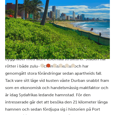
Urbana Durban
Ta en promenad genom Durban och lägg märke till hur
stadens arkitektur blandar modernare art deco-
byggnader med äldre koloniala strukturer. Staden har
rötter i både zulu- och indisk kultur och har
genomgått stora förändringar sedan apartheids fall.
Tack vare sitt läge vid kusten växte Durban snabbt fram
som en ekonomisk och handelsmässig maktfaktor och
är idag Sydafrikas ledande hamnstad. För den
intresserade går det att besöka den 21 kilometer långa
hamnen och sedan fördjupa sig i historien på Port