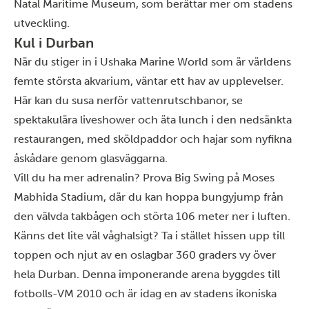
Natal Maritime Museum, som berättar mer om stadens
utveckling.
Kul i Durban
När du stiger in i Ushaka Marine World som är världens
femte största akvarium, väntar ett hav av upplevelser.
Här kan du susa nerför vattenrutschbanor, se
spektakulära liveshower och äta lunch i den nedsänkta
restaurangen, med sköldpaddor och hajar som nyfikna
åskådare genom glasväggarna.
Vill du ha mer adrenalin? Prova Big Swing på Moses
Mabhida Stadium, där du kan hoppa bungyjump från
den välvda takbågen och störta 106 meter ner i luften.
Känns det lite väl våghalsigt? Ta i stället hissen upp till
toppen och njut av en oslagbar 360 graders vy över
hela Durban. Denna imponerande arena byggdes till
fotbolls-VM 2010 och är idag en av stadens ikoniska