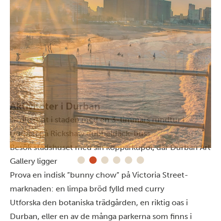
Aktiviteter i Durban
Ta dig runt i staden med en 3-timmars rundtur i
Durban på Rickshaw dubbeldäck-buss
Besök stadshuset med sin kopparkupol, där Durban Art
Gallery ligger
Prova en indisk ”bunny chow” på Victoria Street-
marknaden: en limpa bröd fylld med curry
Utforska den botaniska trädgården, en riktig oas i
Durban, eller en av de många parkerna som finns i