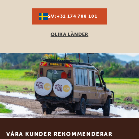
SV:
+31 174 788 101
OLIKA LÄNDER
Footer
VÅRA KUNDER REKOMMENDERAR