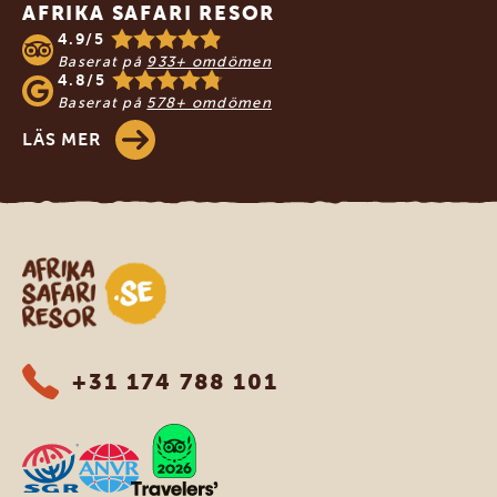
AFRIKA SAFARI RESOR
4.9/5
Baserat på
933+ omdömen
4.8/5
Baserat på
578+ omdömen
LÄS MER
Safari-resor i Afrika
+31 174 788 101