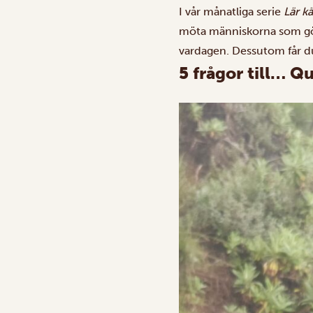
I vår månatliga serie
Lär k
möta människorna som gör v
vardagen. Dessutom får du
5 frågor till… Q