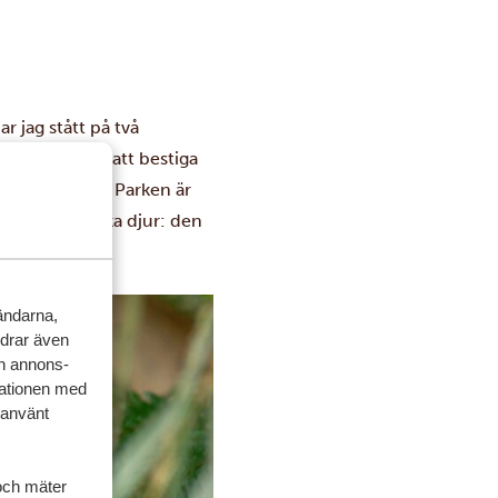
r jag stått på två
 redan efter att bestiga
och Muhabura. Parken är
as mest ikoniska djur: den
vändarna,
rdrar även
ch annons-
mationen med
 använt
och mäter