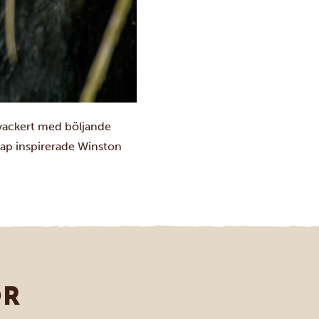
 vackert med böljande
dskap inspirerade Winston
OR