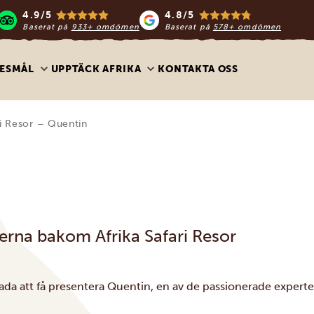
4.9/5
4.8/5
Baserat på
933+ omdömen
Baserat på
578+ omdömen
ESMÅL
UPPTÄCK AFRIKA
KONTAKTA OSS
i Resor – Quentin
erna bakom Afrika Safari Resor
lada att få presentera Quentin, en av de passionerade experte