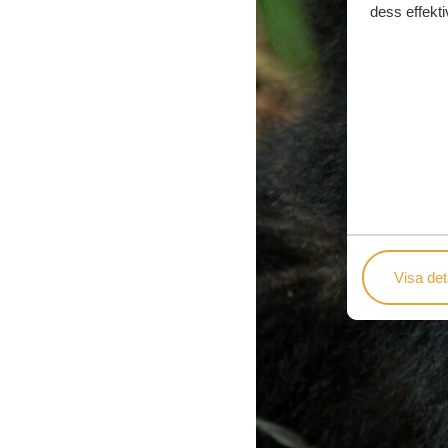
dess effekti
Visa det