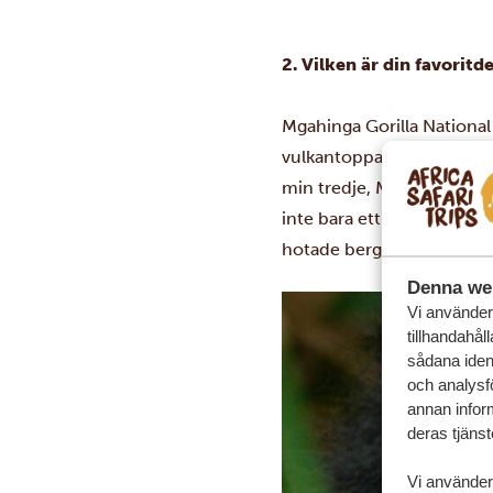
2. Vilken är din favoritd
Mgahinga Gorilla National P
vulkantoppar, Mount Sabyi
min tredje, Mount Gahinga
inte bara ett paradis för 
hotade bergsgorillan.
Denna we
Vi använder 
tillhandahål
sådana ident
och analysf
annan inform
deras tjänst
Vi använder