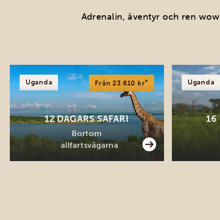
Adrenalin, äventyr och ren wow
Uganda
*
Uganda
Från 23 610 kr
12 DAGARS SAFARI
16
Bortom
allfartsvägarna