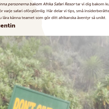
änna personerna bakom Afrika Safari Resor
tar vi dig bakom ku
arje safari oförglömlig. Här delar vi tips, små insiderberätte
 lära känna teamet som gör ditt afrikanska äventyr så unikt.
uentin