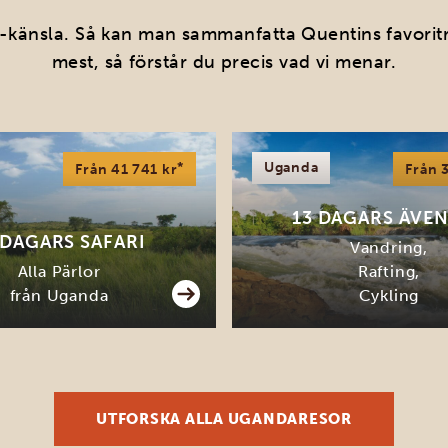
-känsla. Så kan man sammanfatta Quentins favoritre
mest, så förstår du precis vad vi menar.
*
Uganda
Från 41 741 kr
Från 
13 DAGARS ÄVE
 DAGARS SAFARI
Vandring,
Alla Pärlor
Rafting,
från Uganda
Cykling
UTFORSKA ALLA UGANDARESOR