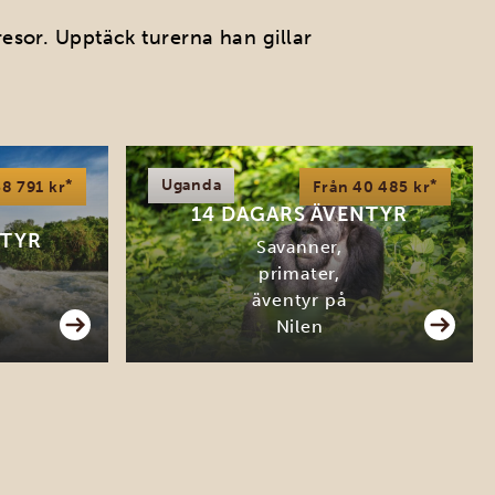
sor. Upptäck turerna han gillar
*
Uganda
*
38 791 kr
Från 40 485 kr
14 DAGARS ÄVENTYR
NTYR
Savanner,
primater,
äventyr på
Nilen