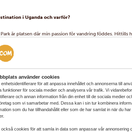
estination i Uganda och varför?
ark är platsen där min passion för vandring föddes. Hittills ha
nyo (3 669 m) och Mount Muhabura (4 127 m). Nu längtar jag
 (3 474 m), och dessutom efter att återvända till Sabyinyo 
dig som älskar vandring, utan också en viktig fristad för Ugand
bbplats använder cookies
enhetsidentifierare för att anpassa innehållet och annonserna till an
la funktioner för sociala medier och analysera vår trafik. Vi vidarebefo
ifierare och annan information från din enhet till de sociala medier o
öretag som vi samarbetar med. Dessa kan i sin tur kombinera infor
ation som du har tillhandahållit eller som de har samlat in när du har
er.
 också cookies för att samla in data som anpassar vår annonsering 