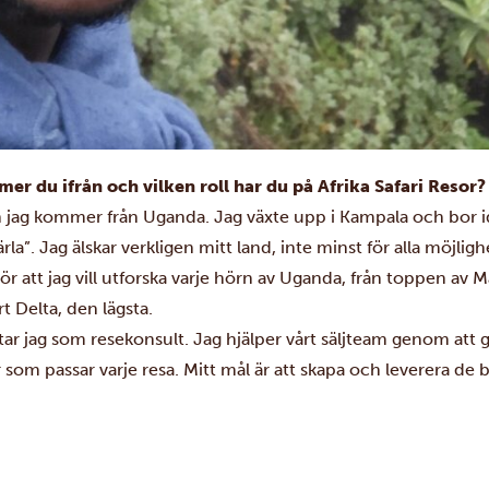
er du ifrån och vilken roll har du på Afrika Safari Resor?
 jag kommer från Uganda. Jag växte upp i Kampala och bor i
pärla”. Jag älskar verkligen mitt land, inte minst för alla möjlig
r att jag vill utforska varje hörn av Uganda, från toppen av M
rt Delta, den lägsta.
etar jag som resekonsult. Jag hjälper vårt säljteam genom att 
om passar varje resa. Mitt mål är att skapa och leverera de b