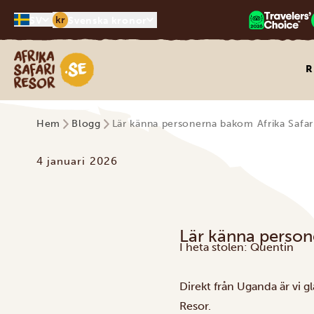
kr
SV
Svenska kronor
Safari-resor i Afrika
R
Hem
Blogg
Lär känna personerna bakom Afrika Safar
4 januari 2026
Lär känna person
I heta stolen: Quentin
Direkt från Uganda är vi g
Resor.