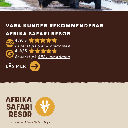
Footer
VÅRA KUNDER REKOMMENDERAR
AFRIKA SAFARI RESOR
4.9/5
Baserat på
943+ omdömen
4.8/5
Baserat på
582+ omdömen
LÄS MER
Safari-resor i Afrika