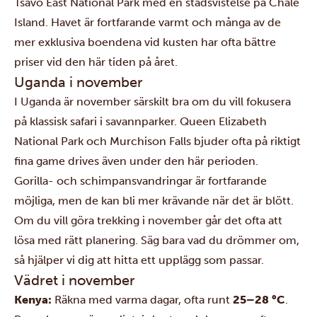
Tsavo East National Park
med en stadsvistelse på Chale
Island. Havet är fortfarande varmt och många av de
mer exklusiva boendena vid kusten har ofta bättre
priser vid den här tiden på året.
Uganda i november
I Uganda är november särskilt bra om du vill fokusera
på klassisk safari i savannparker.
Queen Elizabeth
National Park
och
Murchison Falls
bjuder ofta på riktigt
fina game drives även under den här perioden.
Gorilla- och schimpansvandringar är fortfarande
möjliga, men de kan bli mer krävande när det är blött.
Om du vill göra trekking i november går det ofta att
lösa med rätt planering. Säg bara vad du drömmer om,
så hjälper vi dig att hitta ett upplägg som passar.
Vädret i november
Kenya:
Räkna med varma dagar, ofta runt
25–28 °C
.