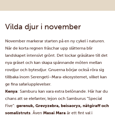
Vilda djur i november
November markerar starten på en ny cykel i naturen.
När de korta regnen fräschar upp slätterna blir
landskapet intensivt grönt. Det lockar gräsätare till det
nya gräset och kan skapa spännande möten mellan
rovdjur och bytesdjur. Gnuerna börjar också röra sig
tillbaka inom Serengeti–Mara-ekosystemet, vilket kan
ge fina safariupplevelser.
Kenya
: Samburu kan vara extra belönande. Här har du
chans att se elefanter, lejon och Samburus “Special
Five”:
gerenuk, Grevyzebra, beisaoryx, nätgiraff och
somalistruts
. Även
Masai Mara
är ett fint val i