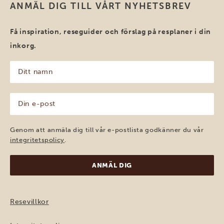
ANMÄL DIG TILL VÅRT NYHETSBREV
Få inspiration, reseguider och förslag på resplaner i din
inkorg.
Ditt
namn
(Obligatoriskt)
Din
e-
post
(Obligatoriskt)
Genom att anmäla dig till vår e-postlista godkänner du vår
integritetspolicy
.
Resevillkor