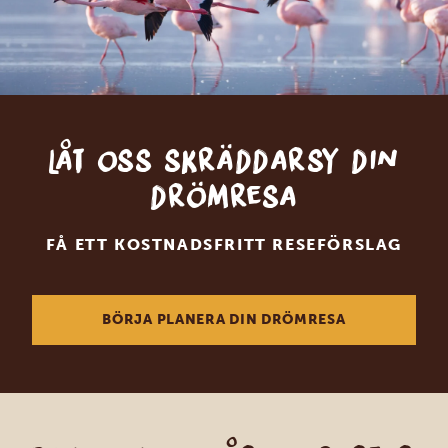
Låt oss skräddarsy din
drömresa
FÅ ETT KOSTNADSFRITT RESEFÖRSLAG
BÖRJA PLANERA DIN DRÖMRESA