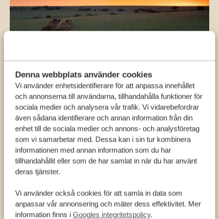
14 DAGAR I KENYA
Big Five och strandsemester
Denna webbplats använder cookies
Vi använder enhetsidentifierare för att anpassa innehållet
och annonserna till användarna, tillhandahålla funktioner för
Kenya
*
Från 13 234 kr
sociala medier och analysera vår trafik. Vi vidarebefordrar
även sådana identifierare och annan information från din
enhet till de sociala medier och annons- och analysföretag
som vi samarbetar med. Dessa kan i sin tur kombinera
informationen med annan information som du har
tillhandahållit eller som de har samlat in när du har använt
deras tjänster.
6 DAGARS SAFARI I SAMBURU
Se Samburu Special Five
Vi använder också cookies för att samla in data som
anpassar vår annonsering och mäter dess effektivitet. Mer
information finns i
Googles integritetspolicy
.