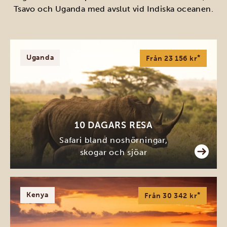
Tsavo och Uganda med avslut vid Indiska oceanen.
Uganda
*
Från 23 156 kr
10 DAGARS RESA
Safari bland noshörningar,
skogar och sjöar
Kenya
*
Från 30 342 kr