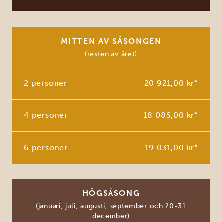
MITTEN AV SÄSONGEN
(resten av året)
2 personer
20 921,00 kr
*
4 personer
18 086,00 kr
*
6 personer
19 031,00 kr
*
HÖGSÄSONG
(januari, juli, augusti, september och 20-31
december)