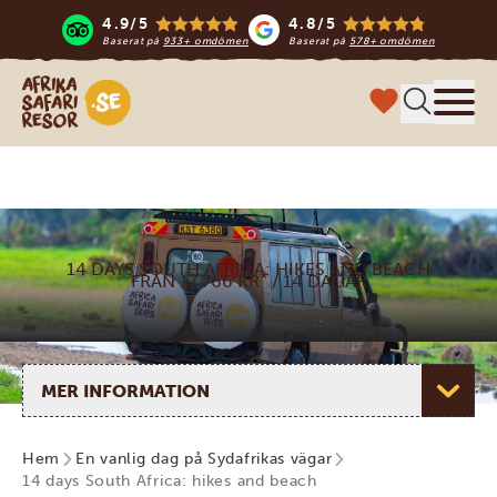
4.9/5
4.8/5
Baserat på
933+ omdömen
Baserat på
578+ omdömen
Safari-resor i Afrika
Meny
14 DAYS SOUTH AFRICA: HIKES AND BEACH
*
FRÅN 17 766 KR
/ 14 DAGAR
Välj sida
Hem
En vanlig dag på Sydafrikas vägar
14 days South Africa: hikes and beach