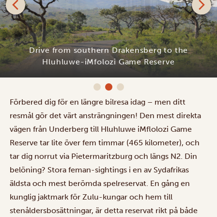
Emdoneni Lodge
Förbered dig för en längre bilresa idag – men ditt
resmål gör det värt ansträngningen! Den mest direkta
vägen från Underberg till Hluhluwe iMflolozi Game
Reserve tar lite över fem timmar (465 kilometer), och
tar dig norrut via Pietermaritzburg och längs N2. Din
belöning? Stora feman-sightings i en av Sydafrikas
äldsta och mest berömda spelreservat. En gång en
kunglig jaktmark för Zulu-kungar och hem till
stenåldersbosättningar, är detta reservat rikt på både