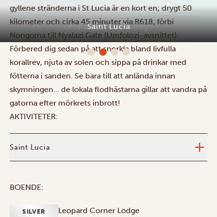
gyllene stränderna i St Lucia är en kort en; drygt 50
kilometer och cirka 45 minuter via R618, förbi
Nongoma till Nyalazi Gate (Umfolozi-avsnittet).
Förbered dig sedan på att snorkla bland livfulla
korallrev, njuta av solen och sippa på drinkar med
fötterna i sanden. Se bara till att anlända innan
skymningen... de lokala flodhästarna gillar att vandra på
gatorna efter mörkrets inbrott!
AKTIVITETER:
Saint Lucia
BOENDE:
Leopard Corner Lodge
SILVER