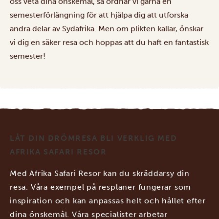
oss veta dina önskemål, så ordnar vi gärna en
semesterförlängning för att hjälpa dig att utforska
andra delar av Sydafrika. Men om plikten kallar, önskar
vi dig en säker resa och hoppas att du haft en fantastisk
semester!
LÅT DIN DRÖMRESA BLI VERKLIG MED
AFRIKA SAFARI RESOR
Med Afrika Safari Resor kan du skräddarsy din
resa. Våra exempel på resplaner fungerar som
inspiration och kan anpassas helt och hållet efter
dina önskemål. Våra specialister arbetar