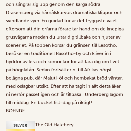
och slingrar sig upp genom den karga södra
Drakensberg via hårnålskurvor, dramatiska klippor och
svindlande vyer. En guidad tur är det tryggaste valet
eftersom att din erfarna förare tar hand om de knepiga
grusvägarna medan du lutar dig tillbaka och njuter av
sceneriet. På toppen korsar du gränsen till Lesotho,
besöker en traditionell Basotho-by och kliver in i
hyddor av lera och komockor för att lära dig om livet
på högplatån. Sedan fortsätter ni till Afrikas högst
belägna pub, där Maluti-öl och hembakat bröd väntar,
med oslagbar utsikt. Efter att ha tagit in allt detta åker
ni nerför passet igen och är tillbaka i Underberg lagom
till middag. En bucket list-dag på riktigt!
BOENDE:
The Old Hatchery
SILVER