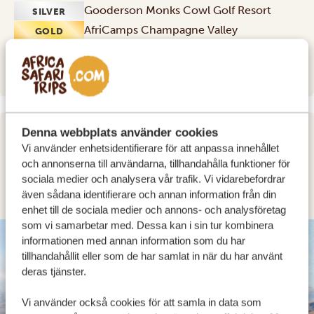
Gooderson Monks Cowl Golf Resort
SILVER
AfriCamps Champagne Valley
GOLD
Cathedral Peak Hotel
PLATINUM
Denna webbplats använder cookies
DAG 6
Vi använder enhetsidentifierare för att anpassa innehållet
och annonserna till användarna, tillhandahålla funktioner för
DRIVE TO UNDERBERG IN
sociala medier och analysera vår trafik. Vi vidarebefordrar
SOUTHERN DRAKENSBERG
även sådana identifierare och annan information från din
enhet till de sociala medier och annons- och analysföretag
som vi samarbetar med. Dessa kan i sin tur kombinera
SILVER
informationen med annan information som du har
tillhandahållit eller som de har samlat in när du har använt
deras tjänster.
Vi använder också cookies för att samla in data som