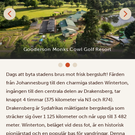
Gooderson Monks Cowl Golf Resort
Dags att byta stadens brus mot frisk bergsluft! Färden
från Johannesburg till den charmiga staden Winterton,
ingången till den centrala delen av Drakensberg, tar
knappt 4 timmar (375 kilometer via N3 och R74).
Drakensberg är Sydafrikas mäktigaste bergskedja som
sträcker sig över 1 125 kilometer och når upp till 3 482
meter. Winterton, beläget vid dess fot, är en historisk
pionjärstad och en populär bas för vandringar. Denna