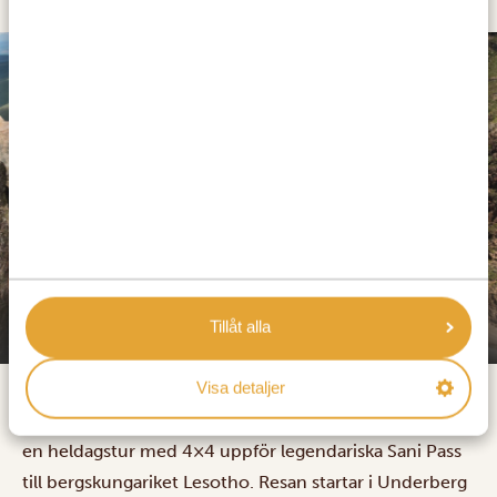
SILVER
The Old Hatchery
Tillåt alla
Visa detaljer
Sugen på äkta äventyr och en ny stämpel i passet? Ta
en heldagstur med 4×4 uppför legendariska Sani Pass
till bergskungariket Lesotho. Resan startar i Underberg