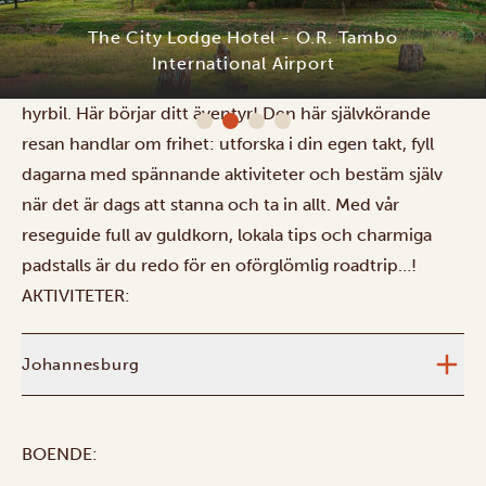
När du kliver ut från O.R. Tambo International Airport i
Johannesburg (Afrikas största och mest trafikerade
flygplats) går du direkt till upphämtningsplatsen för din
hyrbil. Här börjar ditt äventyr! Den här självkörande
resan handlar om frihet: utforska i din egen takt, fyll
dagarna med spännande aktiviteter och bestäm själv
när det är dags att stanna och ta in allt. Med vår
reseguide full av guldkorn, lokala tips och charmiga
padstalls är du redo för en oförglömlig roadtrip…!
AKTIVITETER:
Johannesburg
BOENDE: