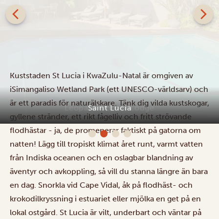
Leopard Corner Lodge
Kuststaden St Lucia i KwaZulu-Natal är omgiven av
iSimangaliso Wetland Park (ett UNESCO-världsarv) och
är ett paradis för naturälskare. Tänk dig vilda kustskogar,
gyllene stränder, ett rikt fågelliv och fritt strövande
flodhästar - ja, de promenerar faktiskt på gatorna om
natten! Lägg till tropiskt klimat året runt, varmt vatten
från Indiska oceanen och en oslagbar blandning av
äventyr och avkoppling, så vill du stanna längre än bara
en dag. Snorkla vid Cape Vidal, åk på flodhäst- och
krokodilkryssning i estuariet eller mjölka en get på en
lokal ostgård. St Lucia är vilt, underbart och väntar på