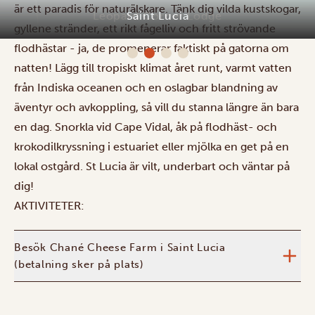
är ett paradis för naturälskare. Tänk dig vilda kustskogar,
gyllene stränder, ett rikt fågelliv och fritt strövande
flodhästar - ja, de promenerar faktiskt på gatorna om
natten! Lägg till tropiskt klimat året runt, varmt vatten
från Indiska oceanen och en oslagbar blandning av
äventyr och avkoppling, så vill du stanna längre än bara
en dag. Snorkla vid Cape Vidal, åk på flodhäst- och
krokodilkryssning i estuariet eller mjölka en get på en
lokal ostgård. St Lucia är vilt, underbart och väntar på
dig!
AKTIVITETER:
Besök Chané Cheese Farm i Saint Lucia
(betalning sker på plats)