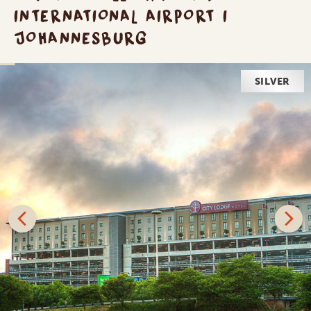
INTERNATIONAL AIRPORT I
JOHANNESBURG
SILVER
The City Lodge Hotel - O.R. Tambo
International Airport
Välkommen till Sydafrika – nayimkelekile, baie welkom!