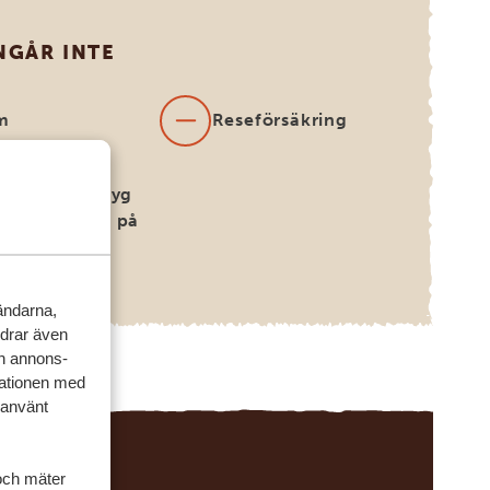
NGÅR INTE
m
Reseförsäkring
nationella flyg
 bokas åt dig på
rågan)
vändarna,
rdrar även
ch annons-
mationen med
 använt
och mäter