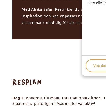
dess effekti
Med Afrika Safari Resor kan du skräddarsy d
inspiration och kan anpassas helt och hållet
tillsammans med dig för att skapa din dröm
Visa det
RESPLAN
Dag 1:
Ankomst till Maun International Airport +
Slappna av på lodgen i Maun eller var aktiv!