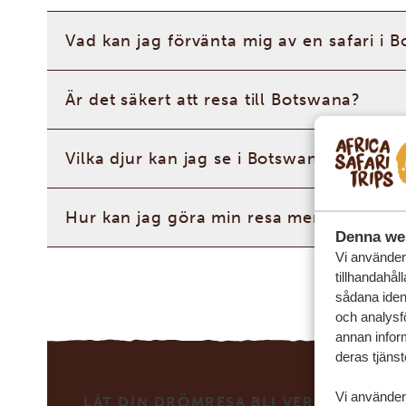
Vad kan jag förvänta mig av en safari i 
Är det säkert att resa till Botswana?
Vilka djur kan jag se i Botswana?
Hur kan jag göra min resa mer personlig
Denna we
Vi använder 
tillhandahål
sådana ident
och analysf
annan inform
deras tjänst
Vi använder
LÅT DIN DRÖMRESA BLI VERKLIG MED 