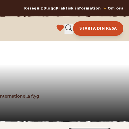
Resequiz
Blogg
Praktisk information
Om oss
STARTA DIN RESA
nternationella flyg