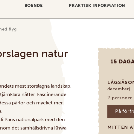
BOENDE
PRAKTISK INFORMATION
med flyg
orslagen natur
15 DAG
LÅGSÄS
andets mest storslagna landskap.
december)
järnklara nätter. Fascinerande
2 personer
a dessa pärlor och mycket mer
a.
På förf
i Pans nationalpark
med den
MITTEN 
genom det samhällsdrivna
Khwai