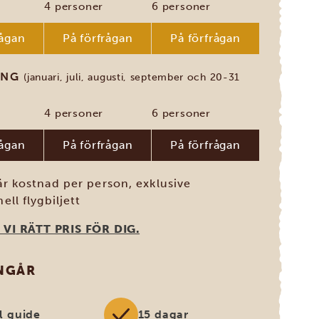
4 personer
6 personer
rågan
På förfrågan
På förfrågan
ONG
(januari, juli, augusti, september och 20-31
4 personer
6 personer
rågan
På förfrågan
På förfrågan
är kostnad per person, exklusive
ell flygbiljett
 VI RÄTT PRIS FÖR DIG.
INGÅR
l guide
15 dagar