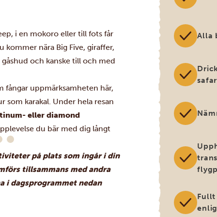
p, i en mokoro eller till fots får
Alla
u kommer nära Big Five, giraffer,
d gåshud och kanske till och med
Drick
safar
som fångar uppmärksamheten här,
jur som karakal. Under hela resan
Nämn
atinum- eller diamond
 upplevelse du bär med dig långt
Upph
tiviteter på plats som ingår i din
trans
omförs tillsammans med andra
flygp
rna i dagsprogrammet nedan
Full
enli