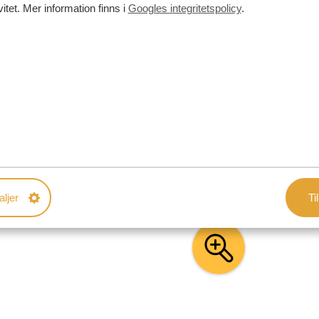
vitet. Mer information finns i
Googles integritetspolicy
.
in resa. Våra exempel på resplaner fungerar som
 efter dina önskemål. Våra specialister arbetar
resa!
aljer
Til