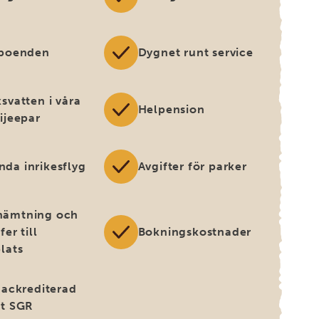
 boenden
Dygnet runt service
svatten i våra
Helpension
ijeepar
da inrikesflyg
Avgifter för parker
ämtning och
fer till
Bokningskostnader
lats
t ackrediterad
gt SGR