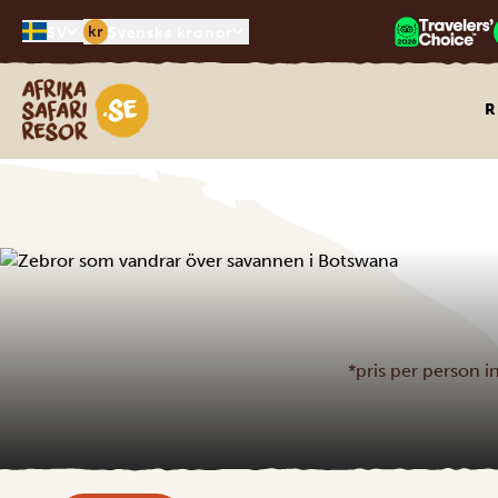
kr
SV
Svenska kronor
Safari-resor i Afrika
R
*pris per person i