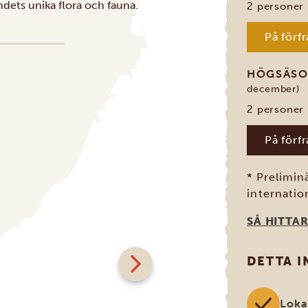
andets unika flora och fauna.
2 personer
På förf
HÖGSÄS
december)
2 personer
På förf
* Prelimin
internation
SÅ HITTAR
DETTA 
Loka