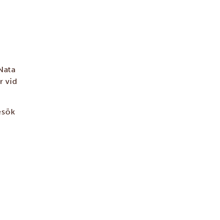
 Nata
r vid
esök