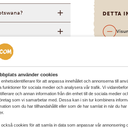
Botswana?
DETTA I
Visu
Inter
(kan
förf
 med era tjänster?
bbplats använder cookies
enhetsidentifierare för att anpassa innehållet och annonserna till an
la funktioner för sociala medier och analysera vår trafik. Vi vidarebefo
ifierare och annan information från din enhet till de sociala medier o
öretag som vi samarbetar med. Dessa kan i sin tur kombinera infor
ation som du har tillhandahållit eller som de har samlat in när du har
er.
 också cookies för att samla in data som anpassar vår annonsering 
AFRIKA SAFARI RESOR