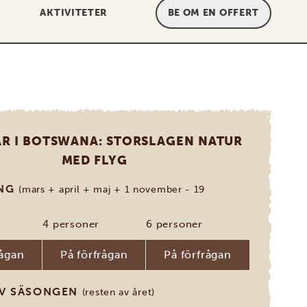
AKTIVITETER
BE OM EN OFFERT
AR I BOTSWANA: STORSLAGEN NATUR
MED FLYG
ONG
(mars + april + maj + 1 november - 19
4 personer
6 personer
rågan
På förfrågan
På förfrågan
AV SÄSONGEN
(resten av året)