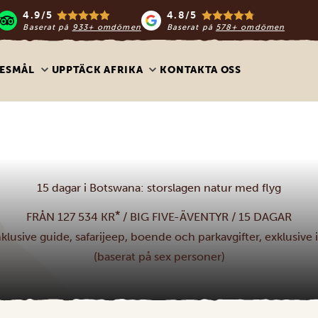
4.9/5
4.8/5
Baserat på
933+ omdömen
Baserat på
578+ omdömen
ESMÅL
UPPTÄCK AFRIKA
KONTAKTA OSS
15 dagar i Botswana: storslagen natur med flyg
*
FRÅN 127 534 KR
/ BIG FIVE-ÄVENTYR / 15 DAGAR
nklusive guide, safarijeep, boende och parkavgifter, exklusive i
(baserat på sex personer)