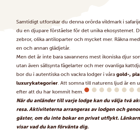
Samtidigt utforskar du denna orörda vildmark i safarijee
du en djupare förståelse för det unika ekosystemet. D
zebror, olika antiloparter och mycket mer. Räkna me
en och annan glädjetår.
Men det är inte bara savannens mest ikoniska djur 
utan även sällsynta fågelarter och mer ovanliga kattd
bor du i autentiska och vackra lodger i våra
gold-, pl
luxurykategorier
. Att somna till naturens ljud är en
efter att du har kommit hem.
När du anländer till varje lodge kan du välja två ak
resa. Aktiviteterna arrangeras av lodgen och gen
gäster, om du inte bokar en privat utflykt. Länka
visar vad du kan förvänta dig.