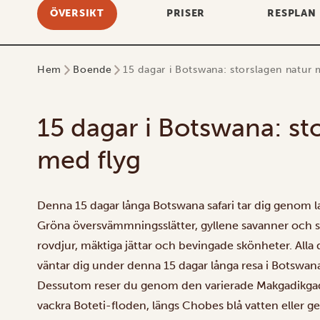
ÖVERSIKT
PRISER
RESPLAN
Hem
Boende
15 dagar i Botswana: storslagen natur 
15 dagar i Botswana: st
med flyg
Denna 15 dagar långa Botswana safari tar dig genom l
Gröna översvämmningsslätter, gyllene savanner och st
rovdjur, mäktiga jättar och bevingade skönheter. All
väntar dig under denna 15 dagar långa resa i Botswan
Dessutom reser du genom den varierade
Makgadikgad
vackra Boteti-floden, längs
Chobes
blå vatten eller 