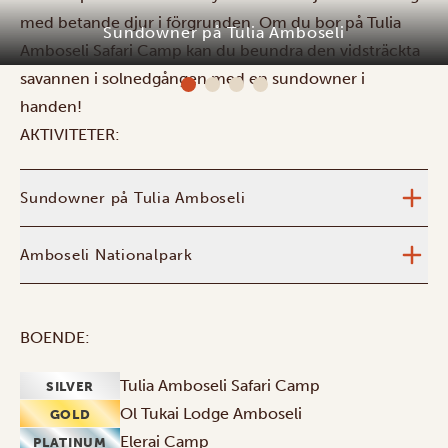
med betande djur i förgrunden. Om du bor på Tulia
Sundowner på Tulia Amboseli
Amboseli Safari Camp kan du beundra den vidsträckta
savannen i solnedgången med en sundowner i
handen!
AKTIVITETER:
Sundowner på Tulia Amboseli
Amboseli Nationalpark
BOENDE:
Tulia Amboseli Safari Camp
SILVER
Ol Tukai Lodge Amboseli
GOLD
Elerai Camp
PLATINUM