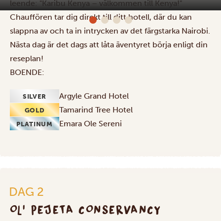
leende: "Karibu Kenya – välkommen till Kenya!"
Chauffören tar dig direkt till ditt hotell, där du kan
slappna av och ta in intrycken av det färgstarka Nairobi.
Nästa dag är det dags att låta äventyret börja enligt din
reseplan!
BOENDE:
Argyle Grand Hotel
SILVER
Tamarind Tree Hotel
GOLD
Emara Ole Sereni
PLATINUM
DAG 2
OL' PEJETA CONSERVANCY