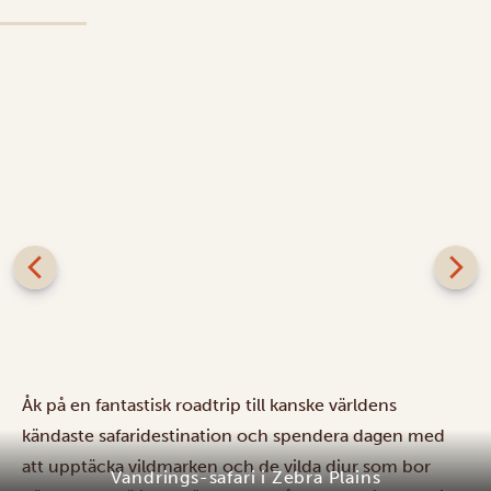
Åk på en fantastisk roadtrip till kanske världens
kändaste safaridestination och spendera dagen med
att upptäcka vildmarken och de vilda djur som bor
Vandrings-safari i Zebra Plains