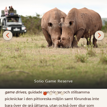
Solio Ranch Conservancy är ett privatägt och mycket
speciellt viltreservat. Det är omgivet av storslagna
landskap är den tidigare ranchen helgad åt att rädda
Solio Game Reserve
och skydda noshörningar i Kenya. Njut av spännande
game drives
, guidade vandringar och stillsamma
picknickar i den pittoreska miljön samt förundras inte
bara över de grå jättarna, utan också över djur som