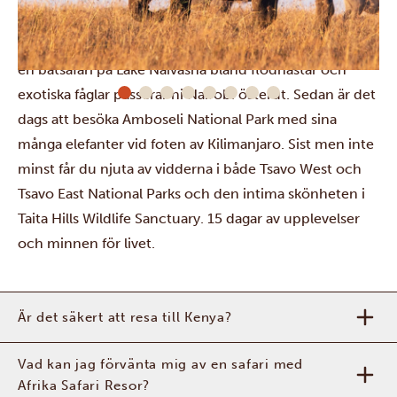
känt för sina Big Five och den stora
gnu-vandringen
.
Här är det dags för ytterligare två dagars viltsafari. Efter
en båtsafari på
Lake Naivasha
bland flodhästar och
exotiska fåglar passerar ni Nairobi österut. Sedan är det
dags att besöka
Amboseli National Park
med sina
många elefanter vid foten av Kilimanjaro. Sist men inte
minst får du njuta av vidderna i både
Tsavo West
och
Tsavo East National Parks
och den intima skönheten i
Taita Hills Wildlife Sanctuary
. 15 dagar av upplevelser
och minnen för livet.
Är det säkert att resa till Kenya?
Vad kan jag förvänta mig av en safari med
Afrika Safari Resor?