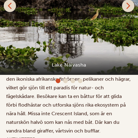
Naivashasjön är en fantastisk sötvattensjö i Kenyas Rift
Valley, belägen 1884 meter över havet och med en yta
på 139 kvadratkilometer. Här lever flodhästar, en
Lake Naivasha
mångfald av fiskarter och över 400 fågelarter, däribland
den ikoniska afrikanska fiskörnen, pelikaner och hägrar,
vilket gör sjön till ett paradis för natur- och
fågelskådare. Besökare kan ta en båttur för att glida
förbi flodhästar och utforska sjöns rika ekosystem på
nära håll. Missa inte Crescent Island, som är en
naturskön halvö som kan nås med båt. Där kan du
vandra bland giraffer, vårtsvin och bufflar.